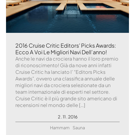
2016 Cruise Critic Editors' Picks Awards:
Ecco A Voi Le Migliori Navi Dell’anno!
Anche le navi da crociera hanno il loro premio
di riconoscimento! Già da nove anni infatti
Cruise Critic ha lanciato l’ “Editors Picks
Awards”, ovvero una classifica annuale delle
migliori navi da crociera selezionate da un
team internazionale di esperti nel settore.
Cruise Critic è il più grande sito americano di
recensioni nel mondo delle […]
2 . 11 . 2016
Hammam
Sauna