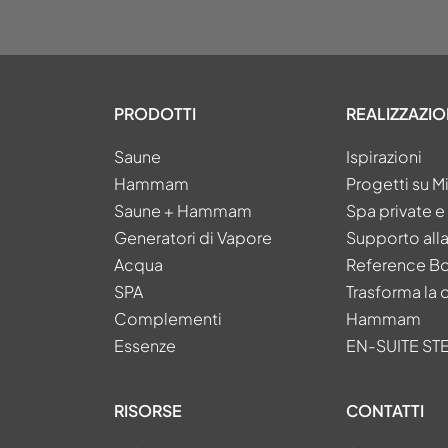
PRODOTTI
REALIZZAZIO
Saune
Ispirazioni
Hammam
Progetti su M
Saune + Hammam
Spa private 
Generatori di Vapore
Supporto all
Acqua
Reference B
SPA
Trasforma la 
Complementi
Hammam
Essenze
EN-SUITE S
RISORSE
CONTATTI