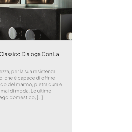
gn Classico Dialoga Con La
zza, per la sua resistenza
tici che è capace di offrire
ndo del marmo, pietra dura e
a mai di moda. Le ultime
iego domestico, […]