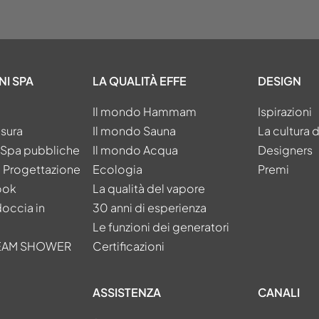
NI SPA
LA QUALITÀ EFFE
DESIGN
Il mondo Hammam
Ispirazioni
isura
Il mondo Sauna
La cultura 
e Spa pubbliche
Il mondo Acqua
Designers
a Progettazione
Ecologia
Premi
ook
La qualità del vapore
doccia in
30 anni di esperienza
Le funzioni dei generatori
TEAM SHOWER
Certificazioni
ASSISTENZA
CANALI