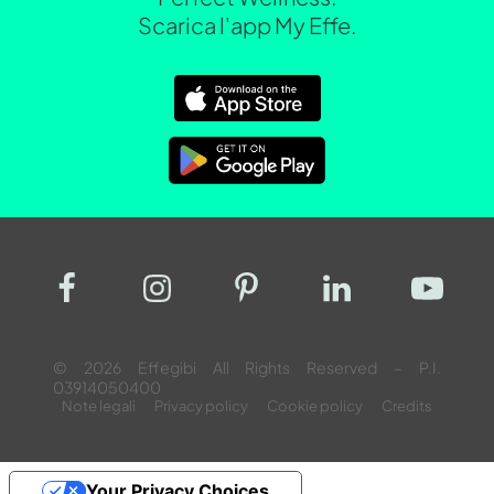
Scarica l'app My Effe.
© 2026 Effegibi All Rights Reserved – P.I.
03914050400
Note legali
Privacy policy
Cookie policy
Credits
Your Privacy Choices