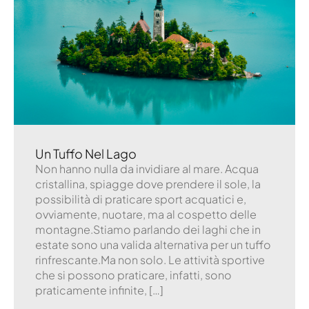
Un Tuffo Nel Lago
Non hanno nulla da invidiare al mare. Acqua
cristallina, spiagge dove prendere il sole, la
possibilità di praticare sport acquatici e,
ovviamente, nuotare, ma al cospetto delle
montagne.Stiamo parlando dei laghi che in
estate sono una valida alternativa per un tuffo
rinfrescante.Ma non solo. Le attività sportive
che si possono praticare, infatti, sono
praticamente infinite, […]