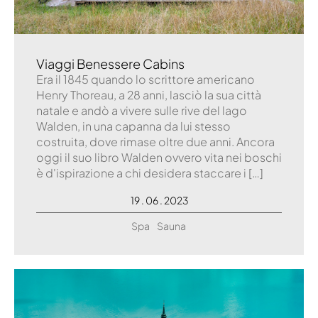
Viaggi Benessere Cabins
Era il 1845 quando lo scrittore americano
Henry Thoreau, a 28 anni, lasciò la sua città
natale e andò a vivere sulle rive del lago
Walden, in una capanna da lui stesso
costruita, dove rimase oltre due anni. Ancora
oggi il suo libro Walden ovvero vita nei boschi
è d'ispirazione a chi desidera staccare i […]
19 . 06 . 2023
Spa
Sauna