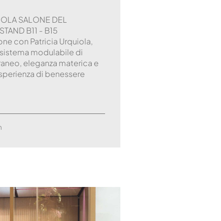
UIOLA SALONE DEL
STAND B11 - B15
ne con Patricia Urquiola,
o sistema modulabile di
neo, eleganza materica e
sperienza di benessere
m