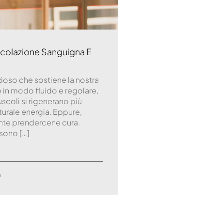
colazione Sanguigna E
zioso che sostiene la nostra
e in modo fluido e regolare,
uscoli si rigenerano più
turale energia. Eppure,
nte prendercene cura.
ssono […]
a