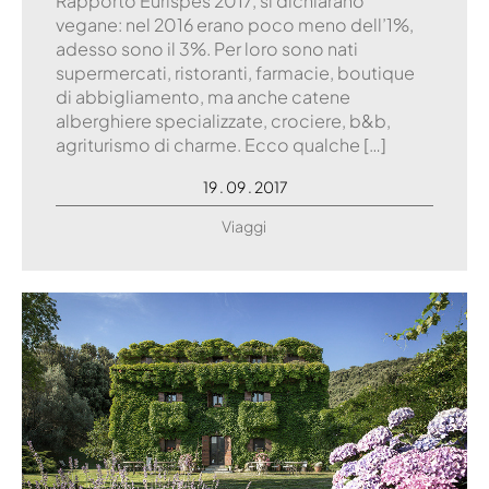
Rapporto Eurispes 2017, si dichiarano
vegane: nel 2016 erano poco meno dell’1%,
adesso sono il 3%. Per loro sono nati
supermercati, ristoranti, farmacie, boutique
di abbigliamento, ma anche catene
alberghiere specializzate, crociere, b&b,
agriturismo di charme. Ecco qualche […]
19 . 09 . 2017
Viaggi