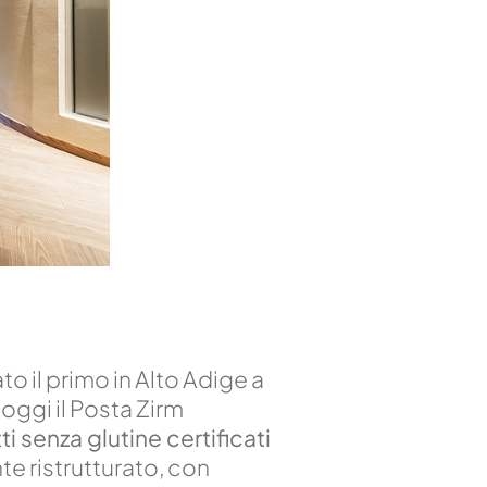
o il primo in Alto Adige a
 oggi il Posta Zirm
i senza glutine certificati
e ristrutturato, con