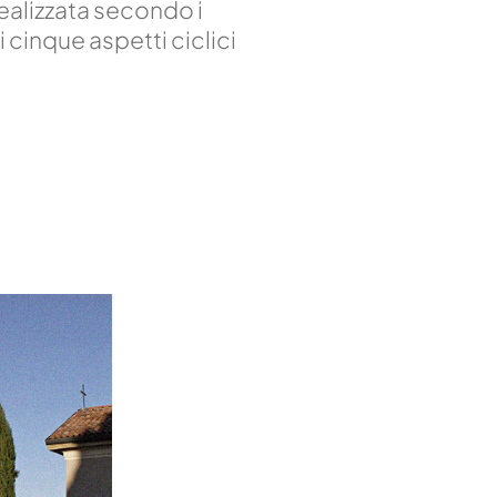
ealizzata secondo i
ei cinque aspetti ciclici