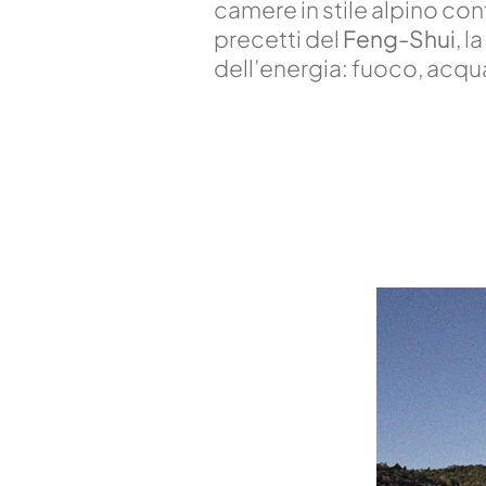
camere in stile alpino c
precetti del
Feng-Shui
, l
dell’energia: fuoco, acqua