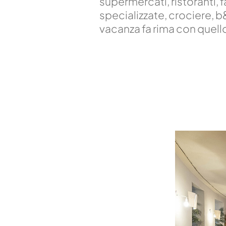
supermercati, ristoranti,
specializzate, crociere, b
vacanza fa rima con quell