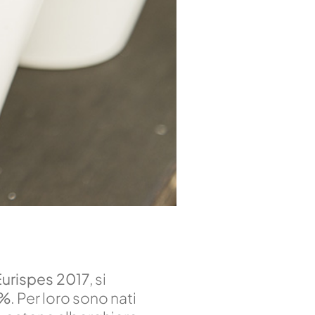
urispes 2017
, si
%
. Per loro sono nati