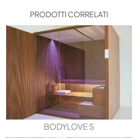
MANUALE DI MONTAGGIO
PRODOTTI CORRELATI
ALADDIN 45
3D DWG
ALADDIN 45
3D FBX
ALADDIN 45
3D IFC
ALADDIN 45
3D RFA
BODYLOVE S
ALADDIN 45
3D SKP