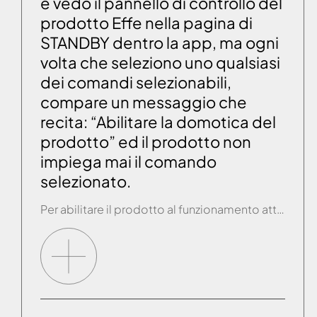
e vedo il pannello di controllo del
prodotto Effe nella pagina di
STANDBY dentro la app, ma ogni
volta che seleziono uno qualsiasi
dei comandi selezionabili,
compare un messaggio che
recita: “Abilitare la domotica del
prodotto” ed il prodotto non
impiega mai il comando
selezionato.
Per abilitare il prodotto al funzionamento attraverso la app è necessario attivare l’apposita spia sul pannello di controllo del prodotto Effe. Nel caso si tratti di una sauna, con la funzione SAUNA non attiva, occorre tenere premuto il tasto SAUNA fino all’accensione del led REMOTE. Una volta acceso il led REMOTE, aprire la app e […]