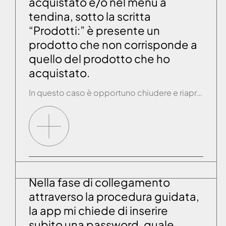
acquistato e/o nel menu a
tendina, sotto la scritta
“Prodotti:” è presente un
prodotto che non corrisponde a
quello del prodotto che ho
acquistato.
In questo caso è opportuno chiudere e riaprire la app, se il problema si ripresenta è necessario effettuare la procedura di RESET sul pannello di controllo del prodotto (vedi paragrafo “PROCEDURA DI RESET”), togliere corrente al prodotto per qualche secondo poi ridare corrente ed accendere il pannello di controllo del prodotto. A questo punto aprire […]
Nella fase di collegamento
attraverso la procedura guidata,
la app mi chiede di inserire
subito una password, quale