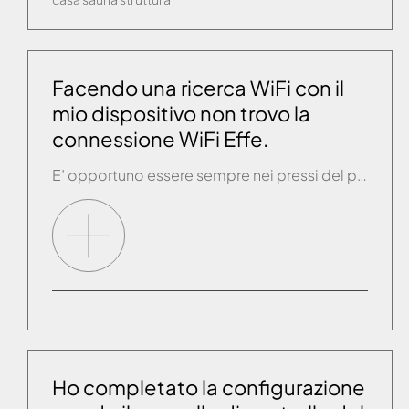
Facendo una ricerca WiFi con il
mio dispositivo non trovo la
connessione WiFi Effe.
E’ opportuno essere sempre nei pressi del prodotto Effe (non più lontano di 5 metri) nella fase di collegamento. Se si è certi di aver acquistato il modulo WiFi Effe Comfort Control e, cercando la connessione WiFi del suddetto modulo con il proprio dispositivo, non la si trova fra le connessioni presenti, è molto probabile […]
Ho completato la configurazione