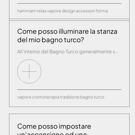
hammam
relax
vapore
design
accessori
forma
Come posso illuminare la stanza
del mio bagno turco?
All'interno del Bagno Turco generalmente vengono predisposte una o più lampade a seconda delle dimensioni: queste dovranno essere a tenuta stagna (IP 55) e alimentate a bassa tensione 12/24V.
vapore
cromoterapia
tradizione
bagno turco
Come posso impostare
un’accensione ed uno