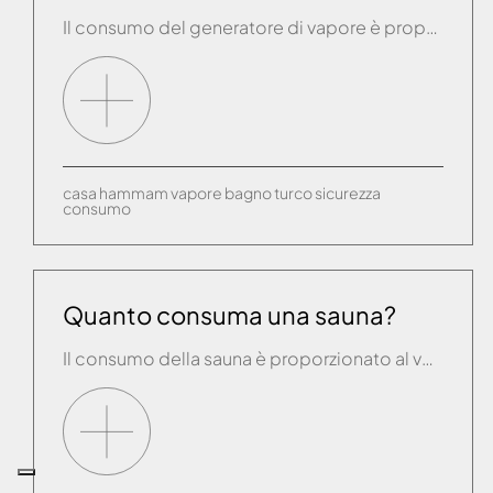
Il consumo del generatore di vapore è proporzionato al volume del mio bagno turco/hammam. Ogni Generatore di Vapore Effe è dotato, di serie, di funzione Energy Saver. In pratica la potenza massima del generatore viene sfruttata per portare in ebollizione l’acqua e raggiungere la temperatura impostata. In esercizio l’assorbimento viene ridotto alla metà o anche […]
casa
hammam
vapore
bagno turco
sicurezza
consumo
Quanto consuma una sauna?
Il consumo della sauna è proporzionato al volume della cabina. Ogni impianto sauna di Effegibi è dotato, di serie, di funzione Energy Saver. In pratica la potenza massima della stufa viene sfruttata per raggiungere la temperatura impostata. In esercizio l’assorbimento viene ridotto alla metà o anche a un terzo (a seconda del modello di prodotto) […]