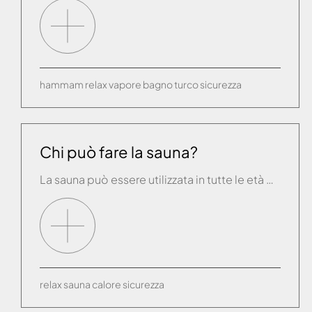
hammam
relax
vapore
bagno turco
sicurezza
Chi può fare la sauna?
La sauna può essere utilizzata in tutte le età e non esistono controindicazioni generali per l’utilizzo. Chi dovesse soffrire di patologie particolari può comunque rivolgersi al proprio medico di fiducia per un consiglio in tal senso, in generale chi è idoneo ad una attività fisica normale è grado di fare la sauna godendone molteplici benefici. […]
relax
sauna
calore
sicurezza