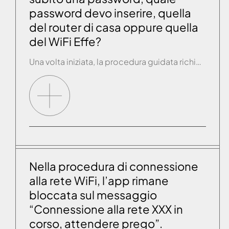
password devo inserire, quella
del router di casa oppure quella
del WiFi Effe?
Una volta iniziata, la procedura guidata richiede subito la password del dispositivo WiFi al quale si è connessi mentre si effettua il collegamento. Dovendo essere connessi al router di casa è pertanto opportuno inserire la password del router di casa.
Nella procedura di connessione
alla rete WiFi, l’app rimane
bloccata sul messaggio
“Connessione alla rete XXX in
corso, attendere prego”.