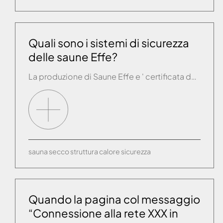
Quali sono i sistemi di sicurezza
delle saune Effe?
La produzione di Saune Effe e ' certificata da IMQ, il più importante ente certificatore italiano, leader europeo nell'attività di valutazione della conformità nei settori elettrico ed elettronico. Ciascuna sauna viene preventivamente collaudata in azienda con sofisticati sistemi di verifica sugli impianti elettrici. In ogni modello sono applicate n. 2 sonde di rilevamento temperatura. La […]
sauna
secco
struttura
calore
sicurezza
Quando la pagina col messaggio
“Connessione alla rete XXX in