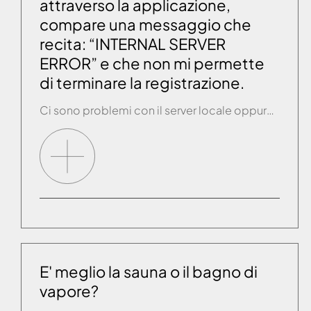
attraverso la applicazione,
compare una messaggio che
recita: “INTERNAL SERVER
ERROR” e che non mi permette
di terminare la registrazione.
Ci sono problemi con il server locale oppure in fase di inserimento dati è stato selezionato il pulsante REGISTRATI più volte prima che la app avesse effettivamente impiegato l’azione. In questo caso è opportuno contattare il servizio assistenza per fornire EMAIL e PASSWORD di registrazione. Il servizio assistenza provvederà ad attivare l’account manualmente.
E' meglio la sauna o il bagno di
vapore?