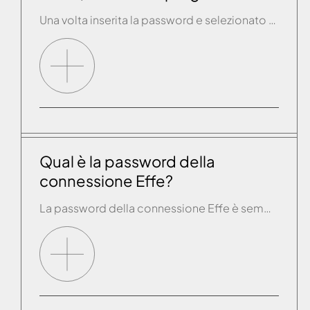
Una volta inserita la password e selezionato CONNETTI/AVANTI appare un messaggio che recita “Connessione alla rete XXX in corso, attendere prego” che rimane sempre anche dopo diversi minuti e la app rimane bloccata su questa schermata. La connessione tra router di casa ed il prodotto Effe non è andata a buon fine. Chiudere completamente la […]
Qual è la password della
connessione Effe?
La password della connessione Effe è sempre indicata nel nome stesso della connessione. La connessione chiamata “effegibi-XXXX….” ha come password “XXXX….”.