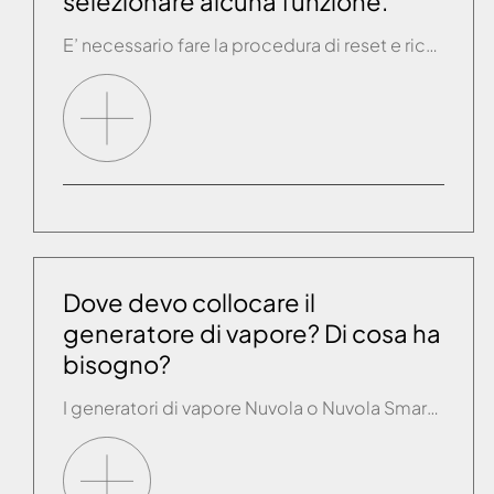
selezionare alcuna funzione.
E’ necessario fare la procedura di reset e riconfigurare il prodotto. Se dopo aver completato la configurazione, una volta dentro la app, la pagina di STANDBY si presenta di nuovo nelle modalità sopra descritte è necessario contattare il servizio assistenza.
Dove devo collocare il
generatore di vapore? Di cosa ha
bisogno?
I generatori di vapore Nuvola o Nuvola Smart Power saranno collocati all'esterno della cabina, la distanza massima dal bagno turco è di 5 metri lineari. Le colonnine multifunzione come Touch&Steam, Aquastea ed Easysteam, saranno collocate all'interno del bagno turco, installate in controcasse precedentemente predisposte. I generatori di vapore necessitano di un collegamento alla rete idrica, […]