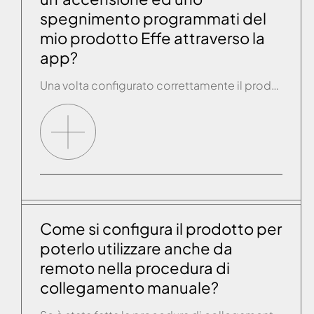
spegnimento programmati del
mio prodotto Effe attraverso la
app?
Una volta configurato correttamente il prodotto, dalla pagina di STANDBY, dentro la app, occorre aprire il menù a tendina e selezionare “Programma Sauna” nel caso in cui il prodotto configurato sia una sauna e “Programma Hammam” nel caso in cui il prodotto configurato sia un hammam. Ci verrà chiesto successivamente di selezionare il giorno specifico […]
Come si configura il prodotto per
poterlo utilizzare anche da
remoto nella procedura di
collegamento manuale?