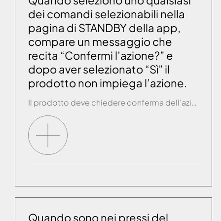
Quando seleziono uno qualsiasi
dei comandi selezionabili nella
pagina di STANDBY della app,
compare un messaggio che
recita “Confermi l’azione?” e
dopo aver selezionato “Sì” il
prodotto non impiega l’azione.
Il prodotto deve chiedere conferma dell’azione soltanto quando non si è nei pressi del prodotto, quando cioè lo si sta utilizzando da remoto. Se la app chiede conferma dell’azione anche quando si è nei pressi del prodotto, oppure anche se si è lontani dal prodotto ma una volta selezionato un comando, quel comando non viene […]
Quando sono nei pressi del