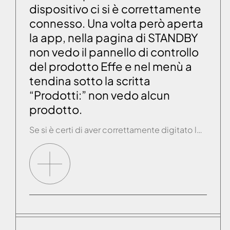
dispositivo ci si è correttamente
connesso. Una volta però aperta
la app, nella pagina di STANDBY
non vedo il pannello di controllo
del prodotto Effe e nel menù a
tendina sotto la scritta
“Prodotti:” non vedo alcun
prodotto.
Se si è certi di aver correttamente digitato la password della connessione WiFi Effe ed aperta la app non si vede alcun prodotto connesso, allora la configurazione non è andata a buon fine ed è necessario ripeterla. Effettuare la procedura di RESET sul pannello di controllo del prodotto (vedi paragrafo “PROCEDURA DI RESET”), togliere corrente […]