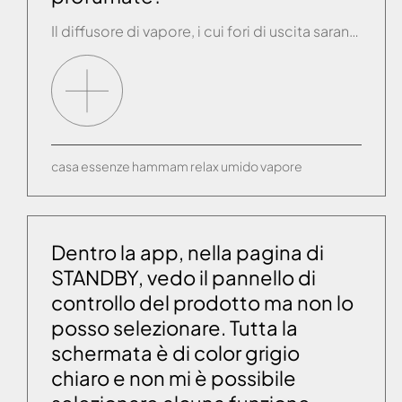
Il diffusore di vapore, i cui fori di uscita saranno rivolti verso il basso, sarà collocato a ca. 20/25 cm da terra. Tutti i nostri diffusori di vapore sono già corredati di una vaschetta dove potrete versare l’essenza di vostro gradimento per ottenere una gradevole profumazione all'interno della cabina.
casa
essenze
hammam
relax
umido
vapore
Dentro la app, nella pagina di
STANDBY, vedo il pannello di
controllo del prodotto ma non lo
posso selezionare. Tutta la
schermata è di color grigio
chiaro e non mi è possibile