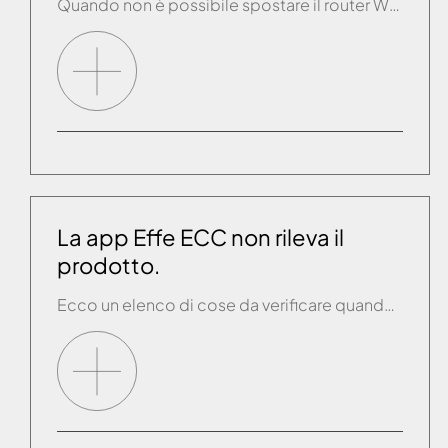
Quando non è possibile spostare il router WiFi in una posizione più vicina al prodotto si può usare un range extender per migliorare l’intensità del segnale WiFi. Affidarsi ad un tecnico informatico di fiducia per farsi consigliare il prodotto giusto e farselo installare.
La app Effe ECC non rileva il
prodotto.
Ecco un elenco di cose da verificare quando si presenta questa casistica: -Verificare che il tablet/smartphone sia connesso alla stessa rete WiFi a cui è connesso il prodotto. -Spostarsi con lo smartphone vicino al router WiFi. -Terminare la app e riavviarla. -Provare a spegnere il prodotto per 10s e rialimentarlo. -Provare a spegnere il router […]