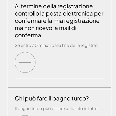
Al termine della registrazione
controllo la posta elettronica per
confermare la mia registrazione
ma non ricevo la mail di
conferma.
Se entro 30 minuti dalla fine delle registrazione guidata della app non si è ancora ricevuta la mail di conferma, è necessario contattare il servizio assistenza.
Chi può fare il bagno turco?
Il bagno turco può essere utilizzato in tutte le età e non esistono controindicazioni generali per l’utilizzo. Chi dovesse soffrire di patologie particolari può comunque rivolgersi al proprio medico di fiducia per un consiglio in tal senso, in generale chi è idoneo ad una attività fisica normale è grado di fare la sauna godendone molteplici […]