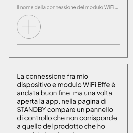
Il nome della connessione del modulo WiFi Effe ha sempre nome: “effegibi-XXXX….” dove le X sono sempre cifre. Nel caso in cui si legga “ffff...” è opportuno ed urgente contattare il servizio assistenza in quanto il modulo WiFi è da sostituire il prima possibile.
La connessione fra mio
dispositivo e modulo WiFi Effe è
andata buon fine, ma una volta
aperta la app, nella pagina di
STANDBY compare un pannello
di controllo che non corrisponde
a quello del prodotto che ho