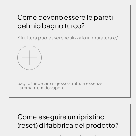
Come devono essere le pareti
del mio bagno turco?
Struttura può essere realizzata in muratura e/o cartongesso con spessori a discrezione dell’impresa esecutrice, oppure si può comporre con una struttura con pannelli di polistirene di vario spessore, vedi SteamBox. Altezza massima consigliata del vano cm. 230. Per strutture in muratura e/o cartongesso, onde evitare dispersioni di calore è consigliabile coibentare le pareti ed il […]
bagno turco
cartongesso
struttura
essenze
hammam
umido
vapore
Come eseguire un ripristino
(reset) di fabbrica del prodotto?