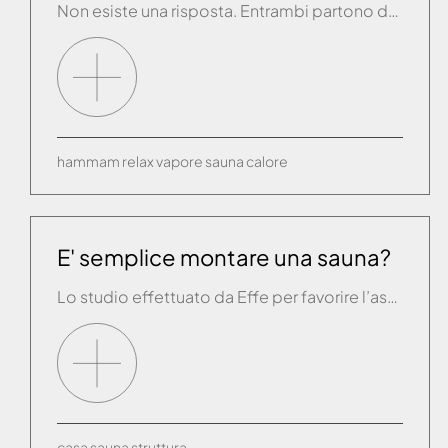
Non esiste una risposta. Entrambi partono dalla tradizione delle terapie del caldo e sotto l’aspetto dei benefici possono ritenersi abbastanza simili. La sauna consiste nel favorire la sudorazione attraverso un bagno di aria secca con temperature dai 50° agli 80/90° in un ambiente in legno all'interno del quale l’umidità è in percentuali molto basse. Il […]
hammam
relax
vapore
sauna
calore
E' semplice montare una sauna?
Lo studio effettuato da Effe per favorire l’assemblaggio e il manuale di istruzioni allegato rende semplice il montaggio delle saune. E’ comunque disponibile un servizio capillare di centri assistenza autorizzati che potranno effettuare qualsiasi intervento effettuando il collaudo di funzionamento.
casa
sauna
struttura