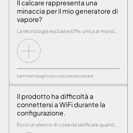
Il calcare rappresenta una
minaccia per il mio generatore di
vapore?
La tecnologia esclusiva Effe, unica al mondo, consente di evitare filtri meccanici sul generatore e manutenzioni frequenti. Attraverso tecnologie “intelligenti”, la caldaia (rigorosamente in acciaio Inox) che contiene l’acqua viene caricata e scaricata con acqua fredda e pulita ad ogni utilizzo. Al termine del bagno turco, premuto il tasto off, i generatori Effe iniziano un’attività […]
hammam
bagno turco
sicurezza
calcare
Il prodotto ha difficoltà a
connettersi a WiFi durante la
configurazione.
Ecco un elenco di cose da verificare quando si presenta questa casistica: -Verificare che si stia inserendo la password corretta della propria rete WiFi. -Avvicinarsi al prodotto con il tablet con cui si sta effettuando la configurazione. -Posizionarsi vicino al prodotto ed usare un altro smartphone o tablet per connettersi al router WiFi e verificare […]