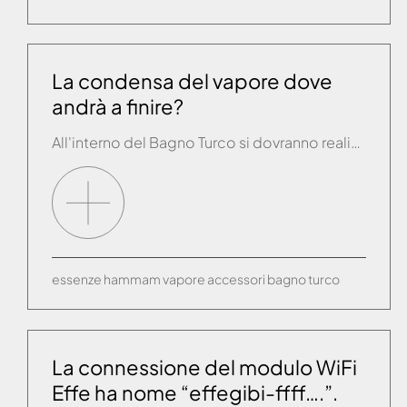
La condensa del vapore dove
andrà a finire?
All'interno del Bagno Turco si dovranno realizzare uno o più scarichi sifonati a pavimento. E' consigliabile impermeabilizzare il fondo con una guaina fino a 40 cm. di altezza.
essenze
hammam
vapore
accessori
bagno turco
La connessione del modulo WiFi
Effe ha nome “effegibi-ffff….”.