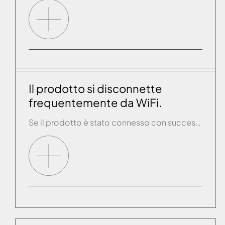
Il prodotto si disconnette
frequentemente da WiFi.
Se il prodotto è stato connesso con successo a WiFi ma si disconnette frequentemente: -Verificare se ci sono aggiornamenti del firmware del router WiFi. -Cambiare il canale WiFI utilizzato dal router può migliorare la connettività prevenendo le interferenze. E’ raccomandato l’uso dei canali 1, 6, 11 perché le rispettive frequenze di lavoro non si sovrappongono. […]