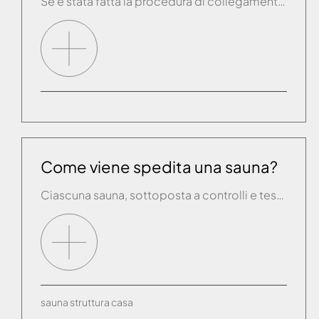
Se è stata fatta la procedura di collegamento manuale e si intende utilizzare il prodotto anche da remoto, è necessario fare una ulteriore configurazione. Aprire perciò il menù a tendina dentro la app Effe e selezionare “Configura nuova connessione WiFi”. A questo punto la app ci mostra tutte le connessioni wifi presenti (la connessione WiFi […]
Come viene spedita una sauna?
Ciascuna sauna, sottoposta a controlli e test di funzionamento e sicurezza, viene imballata in una unica cassa all'interno della quale vengono stoccate le pareti.
sauna
struttura
casa