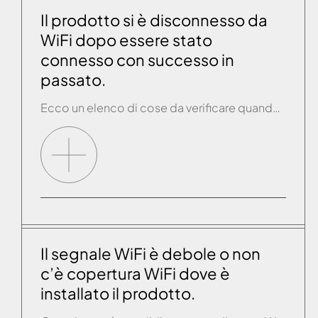
Il prodotto si è disconnesso da
WiFi dopo essere stato
connesso con successo in
passato.
Ecco un elenco di cose da verificare quando si presenta questa casistica: -Verificare che L’SSID e la password del router non siano cambiate rispetto alla prima connessione. -Posizionarsi vicino al prodotto ed usare un altro smartphone o tablet per connettersi al router WiFi e verificare che ci sia connettività internet. Il segnale WiFI deve essere […]
Il segnale WiFi è debole o non
c’è copertura WiFi dove è
installato il prodotto.