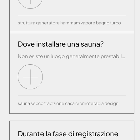
struttura
generatore
hammam
vapore
bagno turco
Dove installare una sauna?
Non esiste un luogo generalmente prestabilito. Le varie linee di prodotto Effe si adattano a qualsiasi ambiente diventando anche complementi d’arredo. Il bagno, il soggiorno, una fitness room appositamente ricavata all’interno dell’abitazione possono ospitare una sauna. Per un comodo utilizzo è consigliabile avere a portata di mano una doccia o una vasca facilmente raggiungibili.
sauna
secco
tradizione
casa
cromoterapia
design
Durante la fase di registrazione