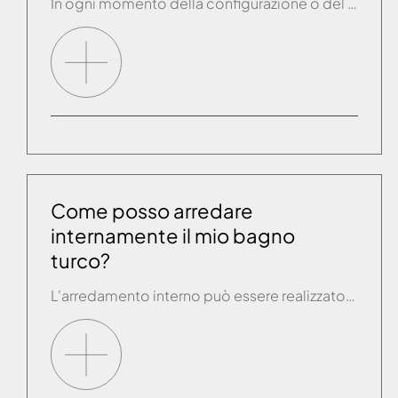
In ogni momento della configurazione o del funzionamento del prodotto Effe tramite la app, nel caso in cui il prodotto o la app non si comportino correttamente o non funzionino completamente è possibile effettuare una procedura di RESET che permette il ripristino del modulo wifi all’ interno del prodotto Effe allo stato originale, prima della […]
Come posso arredare
internamente il mio bagno
turco?
L'arredamento interno può essere realizzato inserendo panchette in resina, legno trattato o plexiglass (il piano dovrà avere un'altezza di ca.45 cm) o costruendo sedute in muratura; in questo ultimo caso sarà importante ricavare nella parte posteriore una canaletta per raccogliere e scaricare la condensa formatasi sulle pareti.