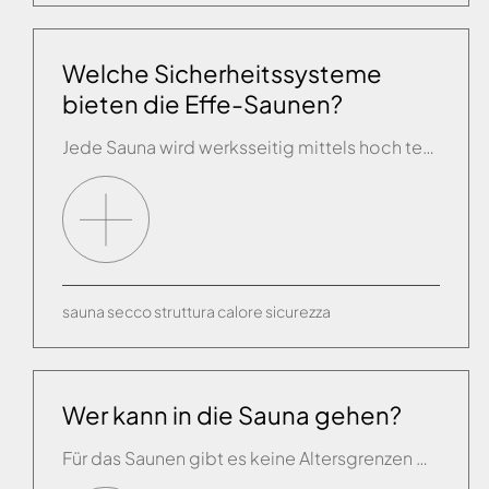
Welche Sicherheitssysteme
bieten die Effe-Saunen?
Jede Sauna wird werksseitig mittels hoch technologischen Elektrikprüfsystemen geprüft und abgenommen. In jedem Modell werden 2 Temperaturmesssonden montiert. Die erste Sonde, „Betriebssonde“ genannt, misst die Temperatur und schaltet den Wärmegenerator ab, sobald die vom Saunagänger eingestellte Temperatur erreicht wird; die zweite Sonde, die „Sicherheitssonde“, überwacht den Betrieb und unterbricht bei Erreichen der im Sinne der […]
sauna
secco
struttura
calore
sicurezza
Wer kann in die Sauna gehen?
Für das Saunen gibt es keine Altersgrenzen oder Gegenanzeigen. Wer unter besonderen Krankheiten leidet, kann diesbezüglich Rücksprache mit seinem Arzt halten. In der Regel kann jeder, der eine normale körperliche Betätigung ausüben darf, in die Sauna gehen und die vielen Wohltaten genießen. Durch die Benutzung findet jeder die für seinen Körper am besten geeigneten Zeiten […]