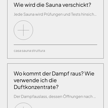
Wie wird die Sauna verschickt?
Jede Sauna wird Prüfungen und Tests hinsichtlich ihrer Funktionstüchtigkeit und Sicherheit unterzogen und dann in einem einzigen Verschlag zusammen mit den Wänden verpackt.
casa
sauna
struttura
Wo kommt der Dampf raus? Wie
verwende ich die
Duftkonzentrate?
Der Dampfauslass, dessen Öffnungen nach unten gerichtet sind, befindet sich ca. 20 cm über dem Boden. Er kann mit einer Schale ausgestattet werden, in der Sie die gewünschte Essenz geben können, um im Kabineninneren einen angenehmen Duft zu erzeugen.