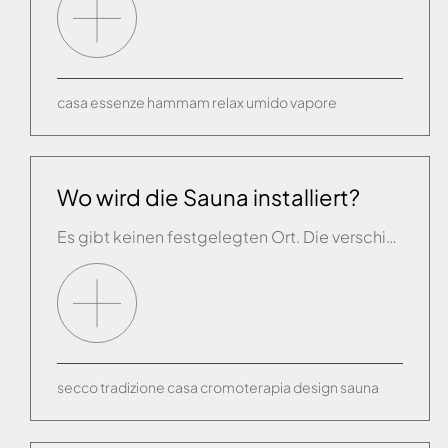
casa
essenze
hammam
relax
umido
vapore
Wo wird die Sauna installiert?
Es gibt keinen festgelegten Ort. Die verschiedenen Produktlinien von Effe eignen sich für alle Räumlichkeiten und integrieren sie bestens in die Einrichtung. Das Badezimmer, das Wohnzimmer wie auch ein in der Wohnung geschaffener Fitnessbereich können eine Sauna beherbergen. Für eine bequeme Benutzung sollte sich in der Nähe eine leicht zugängliche Dusche oder Badewanne befinden.
secco
tradizione
casa
cromoterapia
design
sauna