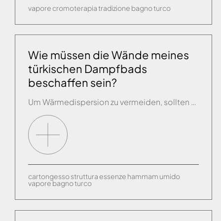
vapore
cromoterapia
tradizione
bagno turco
Wie müssen die Wände meines
türkischen Dampfbads
beschaffen sein?
Um Wärmedispersion zu vermeiden, sollten die Wände und die Decke des Hamam-Raums mit Isolierplatten (zum Beispiel Fliesenträgerplatten aus Polyurethanschaum) abgedichtet werden, auf denen dann eine Verkleidung aufgebracht wird. Die Decke muss als Kuppel oder abfallend beschaffen sein, sodass herunterfallende Tropfen bei der Kondensierung des Dampfes ausgeschlossen sind.
cartongesso
struttura
essenze
hammam
umido
vapore
bagno turco