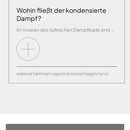
Wohin fließt der kondensierte
Dampf?
Im Inneren des türkischen Dampfbads sind ein oder mehrere siphonierte Abflüsse im Boden vorzusehen. Der Boden sollte mit einer Ummantelung bis 40 cm Bodenhöhe abgedichtet werden
essenze
hammam
vapore
accessori
bagno turco