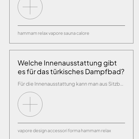
hammam
relax
vapore
sauna
calore
Welche Innenausstattung gibt
es für das türkisches Dampfbad?
Für die Innenausstattung kann man aus Sitzbänken aus Kunstharz, behandeltem Holz oder Plexiglas auswählen (die Sitzhöhe beträgt ca. 45 cm) oder gemauerte Sitze bauen. Im zweiten Fall ist es wichtig, auf der Rückseite einen Kanal vorzusehen, der dazu dient, das sich an den Wänden bildende Kondenswasser zu sammeln und auszuleiten.
vapore
design
accessori
forma
hammam
relax