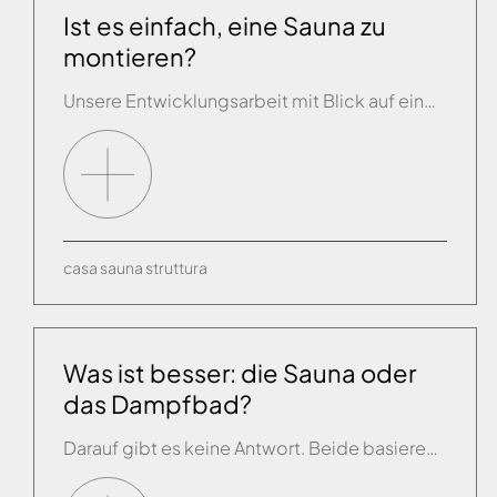
Ist es einfach, eine Sauna zu
montieren?
Unsere Entwicklungsarbeit mit Blick auf einen leichten Zusammenbau und das beigefügte Handbuch garantieren eine einfache Montage der Saunen. Überdies bieten wir ein feinmaschiges Netzwerk an Kundendienstzentren, die bei Bedarf zu Ihnen kommen und auch eine Abnahme vornehmen.
casa
sauna
struttura
Was ist besser: die Sauna oder
das Dampfbad?
Darauf gibt es keine Antwort. Beide basieren auf der Tradition der Wärmetherapie und können unter dem Gesichtspunkt der Wohltaten als ähnlich betrachtet werden. Die Sauna besteht darin, die Schweißabsonderung durch trockene Luft mit Temperaturen von 50° bis 80/90° in einem mit Holz ausgekleideten Raum und einer sehr geringen Luftfeuchte zu fördern. Das Dampfbad erfolgt bei […]