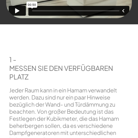
1 -
MESSEN SIE DEN VERFÜGBAREN
PLATZ
Jeder Raum kann in ein Hamam verwandelt
werden. Dazu sind nur ein paar Hinweise
bezüglich der Wand- und Türdämmung zu
beachten. Von großer Bedeutung ist das
Festlegen der Kubikmeter, die das Hamam
beherbergen sollen, da es verschiedene
Dampfgeneratoren mit unterschiedlichen