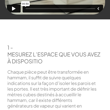
1 -
MESUREZ L’ESPACE QUE VOUS AVEZ
À DISPOSITIO
Chaque pièce peut être transformée en
hammam, il suffit de suivre quelques
indications sur la façon d’isoler les parois et
les portes. Il est très important de définir les
mètres cubes destinés à accueillir le
hammam, car il existe différents
générateurs de vapeur qui varient en