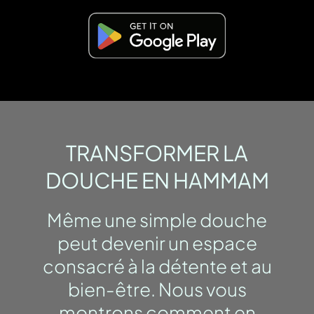
TRANSFORMER LA
DOUCHE EN HAMMAM
Même une simple douche
peut devenir un espace
consacré à la détente et au
bien-être. Nous vous
montrons comment en