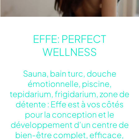
Hammam
Yoku Spa
Urquiola
My Effe
EFFE: PERFECT
WELLNESS
Sauna, bain turc, douche
émotionnelle, piscine,
tepidarium, frigidarium, zone de
détente : Effe est à vos côtés
Yoku
pour la conception et le
Yoku
Yoku
Collection
développement d’un centre de
bien-être complet, efficace,