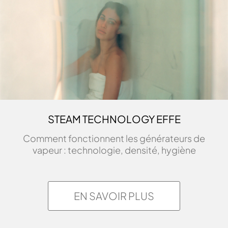
riflessiva e trasversale unita alla
ricerca continua e ad un occhio
attento all’innovazione,
caratterizzano la sua proposta
creativa dall’estetica essenziale.
Durante il suo percorso di studi
partecipa con pezzi autoprodotti a
mostre ed eventi […]
STEAM TECHNOLOGY EFFE
Affichér Plus
Comment fonctionnent les générateurs de
vapeur : technologie, densité, hygiène
EN SAVOIR PLUS