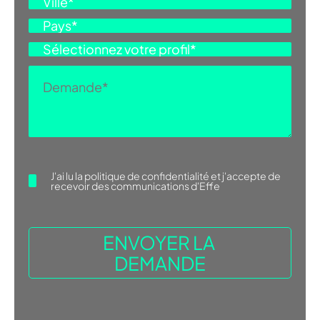
seconde moitié des années 70.
Après plusieurs années de travail en
collaboration avec quelques
DEMANDE D'INFORMATIONS
collègues, elle a fondé le cabinet
Talocci Design en 1995. Le cabinet est
actif avec un groupe de
collaborateurs principalement dans
le design de produits et expositions
et la direction […]
J'ai lu la
politique de confidentialité
et j'accepte de
recevoir des communications d'Effe
Affichér Plus