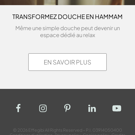
TRANSFORMEZ DOUCHE EN HAMMAM
Même une simple douche peut devenir un
espace dédié au relax
EN SAVOIR PLUS
© 2026 Effegibi All Rights Reserved – P.I. 03914050400
Conditions d’utilisation
Privacy policy
Cookie policy
Credits