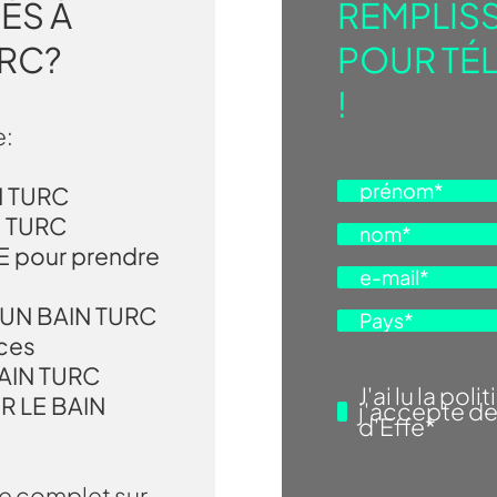
ÉS À
REMPLISS
URC?
POUR TÉ
!
e:
N TURC
N TURC
 pour prendre
UN BAIN TURC
nces
AIN TURC
J'ai lu la
polit
 LE BAIN
j'accepte d
d'Effe
*
de complet sur