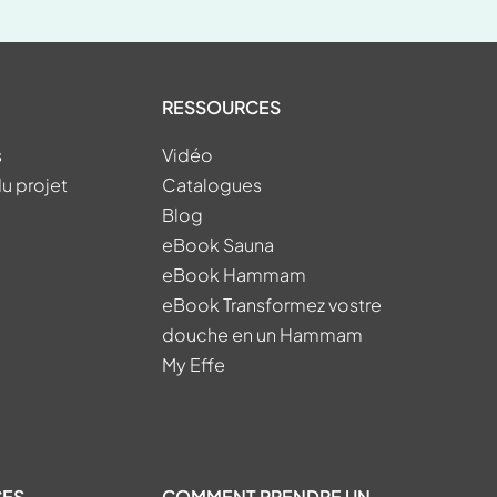
RESSOURCES
s
Vidéo
du projet
Catalogues
Blog
eBook Sauna
eBook Hammam
eBook Transformez vostre
douche en un Hammam
My Effe
CES
COMMENT PRENDRE UN