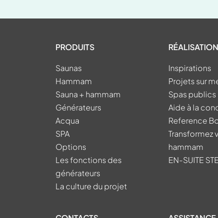
PRODUITS
RÉALISATION
Saunas
Inspirations
Hammam
Projets sur m
Sauna + hammam
Spas publics 
Générateurs
Aide à la co
Acqua
Reference B
SPA
Transformez 
Options
hammam
Les fonctions des
EN-SUITE S
générateurs
La culture du projet
CONTACTS
ASSISTANCE