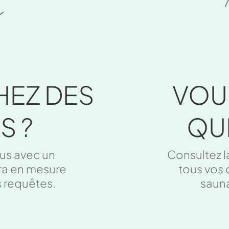
VOU
HEZ DES
QU
S ?
Consultez l
us avec un
tous vos 
era en mesure
saun
s requêtes.