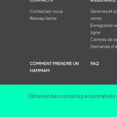
Contactez-nous
Services et s
Réseau Vente
vente
Enregistrez v
ligne
Centres de s
Demande d'a
COMMENT PRENDRE UN
FAQ
HAMMAM
Obtenez des conseils personnalisés s