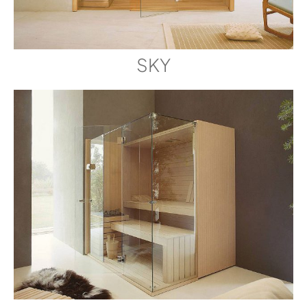
3D DWG
YOKU S 80
SKY
CARTE DE PRÉ-INSTALLATION
YOKU S 80
MANUEL D'INSTALLATION
1
ExtÉrieur
Noyer Canaletto (lisse)
YOKU S 80
YOKU S SHELF 60
2D
DIMENSIONS
174 x 170 x 214
YOKU S 105
CARTE DE PRÉ-INSTALLATION
YOKU S 105
MANUEL D'INSTALLATION