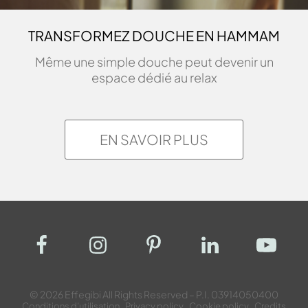
TRANSFORMEZ DOUCHE EN HAMMAM
Même une simple douche peut devenir un
espace dédié au relax
EN SAVOIR PLUS
© 2026 Effegibi All Rights Reserved – P.I. 03914050400
Conditions d’utilisation
Privacy policy
Cookie policy
Credits