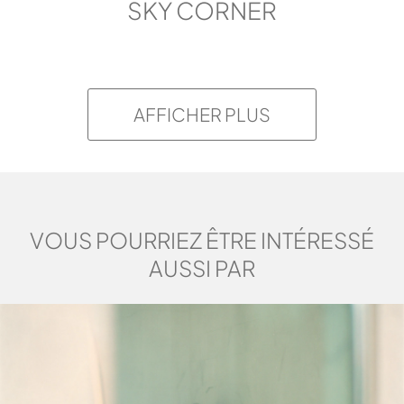
SKY CORNER
YOKU S 105
3D
YOKU S DOOR 80
AFFICHER PLUS
YOKU S 105
DIMENSIONS
2D
202 x 180 x 214
VOUS POURRIEZ ÊTRE INTÉRESSÉ
AUSSI PAR
DEMANDE D'INFORMATIONS
YOKU S GLASS 80
DIMENSIONS