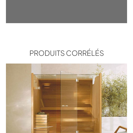
YOKU S 60
MANUEL D'INSTALLATION
YOKU S DOOR 60
DIMENSIONS
YOKU S 60
174 x 170 x 214
2D
1
ExtÉrieur
Bois thermo-traité foncé (lisse)
PRODUITS CORRÉLÉS
YOKU S 60
3D FBX
YOKU S 60
SKETCHUP
NOYER CANALETTO
YOKU S 60
BIM RFA
YOKU S GLASS 60
DIMENSIONS
174 x 170 x 214
YOKU S 60