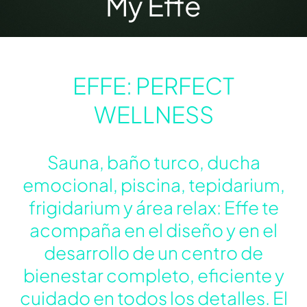
Hammam
Yoku Spa
Urquiola
My Effe
Yoku
EFFE: PERFECT
WELLNESS
Sauna, baño turco, ducha
emocional, piscina, tepidarium,
frigidarium y área relax: Effe te
acompaña en el diseño y en el
Colección
desarrollo de un centro de
Yoku
bienestar completo, eficiente y
cuidado en todos los detalles. El