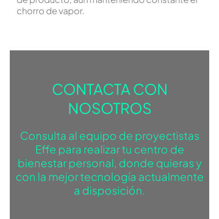
chorro de vapor.
CONTACTA CON
NOSOTROS
Consulta al equipo de proyectistas
Effe para realizar tu centro de
bienestar personal, donde quieras y
con la mejor tecnología actualmente
a disposición.