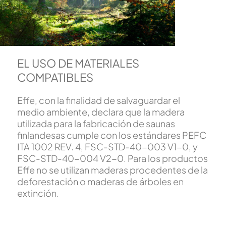
EL USO DE MATERIALES
COMPATIBLES
Effe, con la finalidad de salvaguardar el
medio ambiente, declara que la madera
utilizada para la fabricación de saunas
finlandesas cumple con los estándares PEFC
ITA 1002 REV. 4, FSC-STD-40-003 V1-0, y
FSC-STD-40-004 V2-0. Para los productos
Effe no se utilizan maderas procedentes de la
deforestación o maderas de árboles en
extinción.