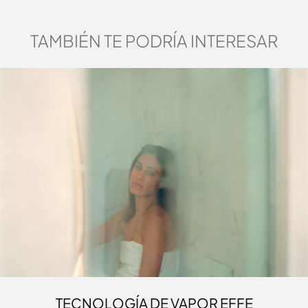
ASPEN - TRAVERTINO LIGHT
TAMBIÉN TE PODRÍA INTERESAR
2
Pared
Posterior
Interna,
Mobiliario
Aspen tratado
1
3
térmicamente
Frame
Interior Hammam
(duela)
Aspen tratado
Travertino Light
térmicamente (liso)
MADERA TRATADA TÉRMICAMENTE
- TRAVERTINO DARK
TECNOLOGÍA DE VAPOR EFFE