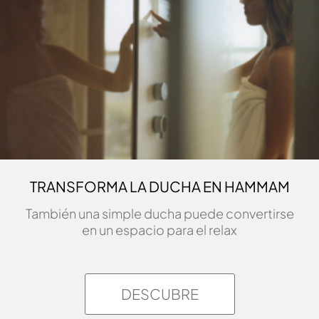
1
2
3
Frame
Pared Posterior
Interior Hammam
Nogal canaletto
Interna, Mobiliario
Travertino Dark
(liso)
Nogal canaletto
(duela)
TRANSFORMA LA DUCHA EN HAMMAM
También una simple ducha puede convertirse
en un espacio para el relax
DESCUBRE