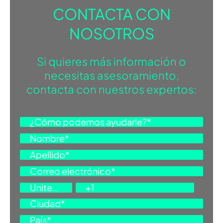
CONTACTA CON
BROCHURE
NOSOTROS
Si quieres más información o
PREINSTALACIÓN 30-45-55-70-90
necesitas asesoramiento,
contacta con nuestros expertos:
PREINSTALACIÓN 110-140-180
DOWNLOAD BROCHURE
PREINSTALACIÓN 250-360
2D NUVOLA SMART
MANUAL DE MONTAJE 30-45-55-70-90