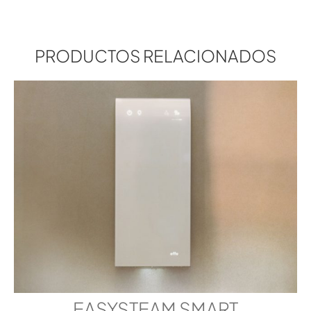
MANUAL MENÚ TÉCNICO
PRODUCTOS RELACIONADOS
CONFIGURACIONES DE ARCHIVO 3D:
NUVOLA SMART 30
2D
NUVOLA SMART 140
2D
EASYSTEAM SMART