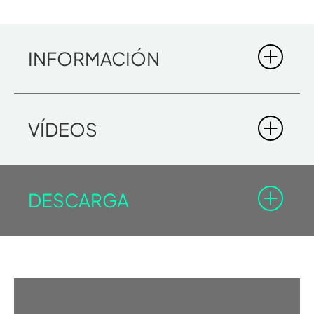
INFORMACIÓN
NUVOLA SMART
VÍDEOS
DESCARGA
Debe estar registrado en el Área Profesional para poder
descargar los documentos con el icono del candado.
Conectarse
Registrarse