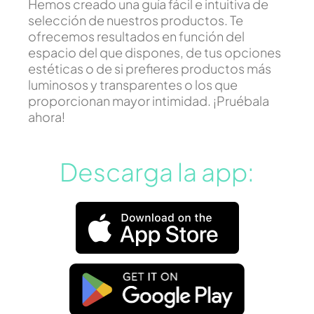
Hemos creado una guía fácil e intuitiva de
selección de nuestros productos. Te
ofrecemos resultados en función del
espacio del que dispones, de tus opciones
estéticas o de si prefieres productos más
luminosos y transparentes o los que
proporcionan mayor intimidad. ¡Pruébala
ahora!
Descarga la app: