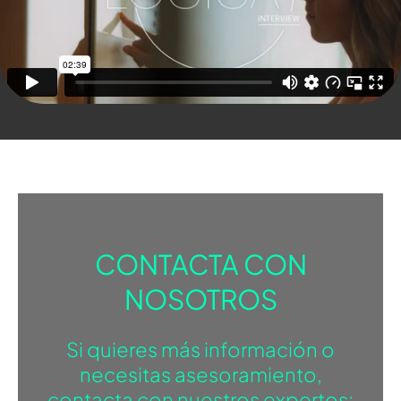
CONTACTA CON
NOSOTROS
Si quieres más información o
necesitas asesoramiento,
contacta con nuestros expertos: