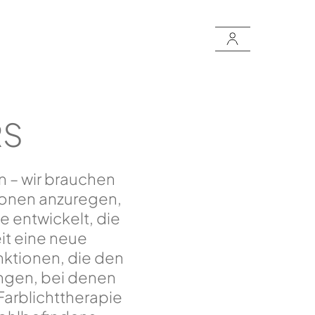
RS
 – wir brauchen
tionen anzuregen,
e entwickelt, die
it eine neue
ktionen, die den
ungen, bei denen
arblichttherapie