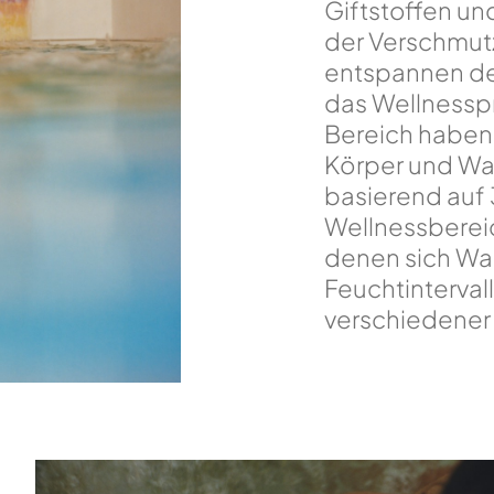
Giftstoffen und
der Verschmut
entspannen de
das Wellnessp
Bereich haben
Körper und Was
basierend auf 
Wellnessberei
denen sich Wa
Feuchtinterva
verschiedener