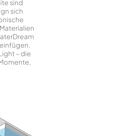
te sind
ign sich
ronische
 Materialien
 WaterDream
einfügen.
ight – die
 Momente,