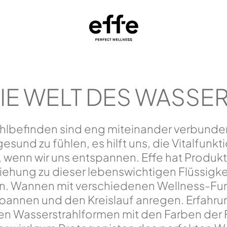
IE WELT DES WASSE
lbefinden sind eng miteinander verbunden
esund zu fühlen, es hilft uns, die Vitalfunk
s, wenn wir uns entspannen. Effe hat Produkt
iehung zu dieser lebenswichtigen Flüssigke
. Wannen mit verschiedenen Wellness-Fun
spannen und den Kreislauf anregen. Erfahr
en Wasserstrahlformen mit den Farben der F