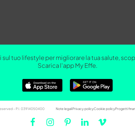
 sul tuo lifestyle per migliorare la tua salute, sc
Scarica l'app My Effe.
 Reserved – P.I. 03914050400
Note legali
Privacy policy
Cookie policy
Progetti finan