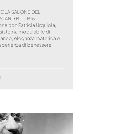
UIOLA SALONE DEL
STAND B11 - B15
ne con Patricia Urquiola,
o sistema modulabile di
neo, eleganza materica e
sperienza di benessere
m