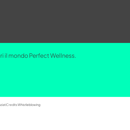
opri il mondo Perfect Wellness.
ziati
Credits
Whistleblowing