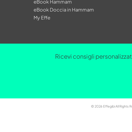
eBook Hammam
eBook Doccia in Hammam
My Effe
Ricevi consigli personalizzati
© 2026 Effegibi All Rights