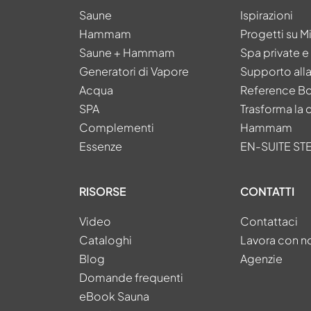
Saune
Ispirazioni
Hammam
Progetti su M
Saune + Hammam
Spa private 
Generatori di Vapore
Supporto all
Acqua
Reference B
SPA
Trasforma la 
Complementi
Hammam
Essenze
EN-SUITE S
RISORSE
CONTATTI
Video
Contattaci
Cataloghi
Lavora con n
Blog
Agenzie
Domande frequenti
eBook Sauna