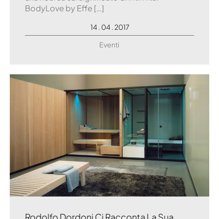
BodyLove by Effe […]
14 . 04 . 2017
Eventi
Rodolfo Dordoni Ci Racconta La Sua