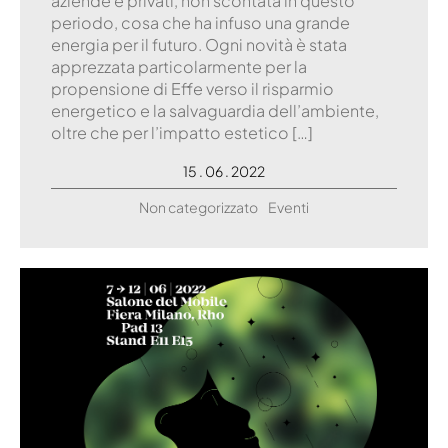
aziende e privati, non scontata in questo
periodo, cosa che ha infuso una grande
energia per il futuro. Ogni novità è stata
apprezzata particolarmente per la
propensione di Effe verso il risparmio
energetico e la salvaguardia dell’ambiente,
oltre che per l’impatto estetico […]
15 . 06 . 2022
Non categorizzato
Eventi