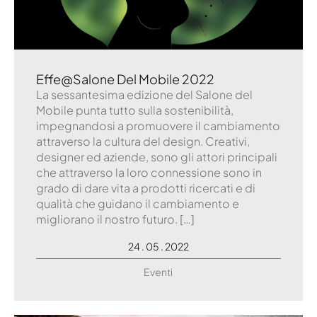
Effe@Salone Del Mobile 2022
La sessantesima edizione del Salone del
Mobile punta tutto sulla sostenibilità,
impegnandosi a promuovere il cambiamento
attraverso la cultura del design. Creativi,
designer ed aziende, sono gli attori principali
che attraverso la loro connessione sono in
grado di dare vita a prodotti ricercati e di
qualità che guidano il cambiamento e
migliorano il nostro futuro. […]
24 . 05 . 2022
Eventi