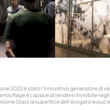
lone 2022 è stato l’innovativo generatore di v
amouflage è capace di rendersi invisibile neg
ersione Glass la superficie dell’erogatore può