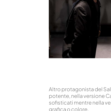
Altro protagonista del Sa
potente, nella versione C
sofisticati mentre nella v
grafica o colore.