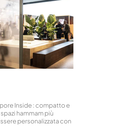
apore Inside : compatto e
li spazi hammam più
 essere personalizzata con