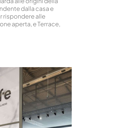
rda alle origini della
endente dalla casa e
r rispondere alle
one aperta, e Terrace,