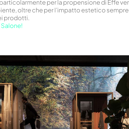
 particolarmente per la propensione di Effe ver
iente, oltre che per l’impatto estetico sempre 
i prodotti.
l Salone!