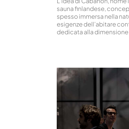
L’idea di Cabanon, nome is
sauna finlandese, concepi
spesso immersa nella natu
esigenze dell’abitare con
dedicata alla dimensione u