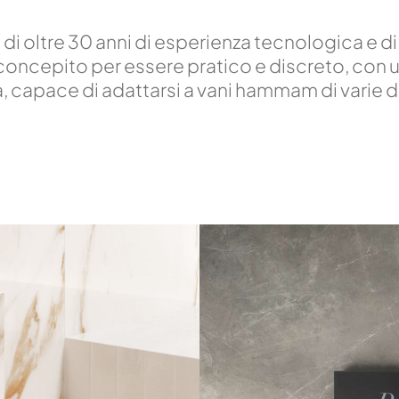
i di oltre 30 anni di esperienza tecnologica e d
to concepito per essere pratico e discreto, con
apace di adattarsi a vani hammam di varie dim