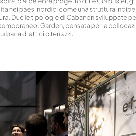
pirato al celebre progetto di Le Corbusier, gua
ta nei paesi nordici come una struttura indip
ra. Due le tipologie di Cabanon sviluppate pe
temporaneo: Garden, pensata per la collocazi
rbana di attici o terrazzi.