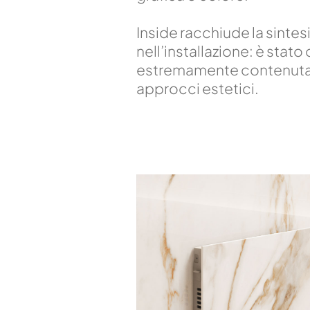
Inside racchiude la sintes
nell’installazione: è sta
estremamente contenuta, c
approcci estetici.