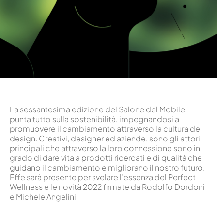
La sessantesima edizione del Salone del Mobile
punta tutto sulla sostenibilità, impegnandosi a
promuovere il cambiamento attraverso la cultura del
design. Creativi, designer ed aziende, sono gli attori
principali che attraverso la loro connessione sono in
grado di dare vita a prodotti ricercati e di qualità che
guidano il cambiamento e migliorano il nostro futuro.
Effe sarà presente per svelare l’essenza del Perfect
Wellness e le novità 2022 firmate da Rodolfo Dordoni
e Michele Angelini.