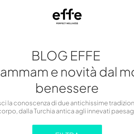
BLOG EFFE
hammam e novità dal m
benessere
i la conoscenza di due antichissime tradizion
orpo, dalla Turchia antica agli innevati paesa