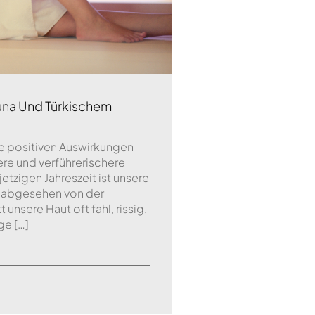
auna Und Türkischem
die positiven Auswirkungen
re und verführerischere
jetzigen Jahreszeit ist unsere
t; abgesehen von der
nsere Haut oft fahl, rissig,
ge […]