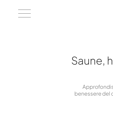
Saune, 
Approfondisc
benessere del c