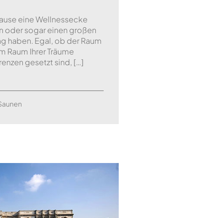
uhause eine Wellnessecke
en oder sogar einen großen
ng haben. Egal, ob der Raum
zum Raum Ihrer Träume
enzen gesetzt sind, […]
Saunen