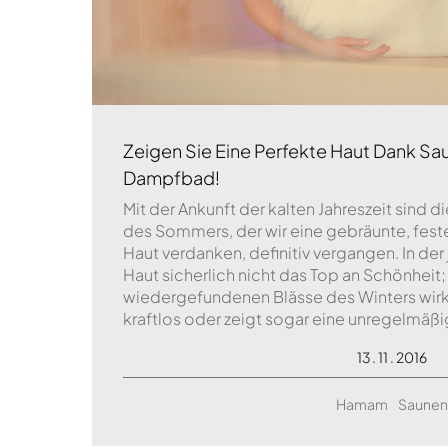
Zeigen Sie Eine Perfekte Haut Dank S
Dampfbad!
Mit der Ankunft der kalten Jahreszeit sind 
des Sommers, der wir eine gebräunte, feste
Haut verdanken, definitiv vergangen. In der 
Haut sicherlich nicht das Top an Schönhei
wiedergefundenen Blässe des Winters wirkt u
kraftlos oder zeigt sogar eine unregelmäßi
13 . 11 . 2016
Hamam
Saunen