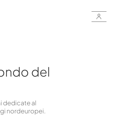
ondo del
i dedicate al
ggi nordeuropei.