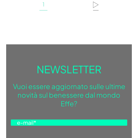
1
NEWSLETTER
Vuoi essere aggiornato sulle ultime
novità sul benessere dal mondo
Effe?