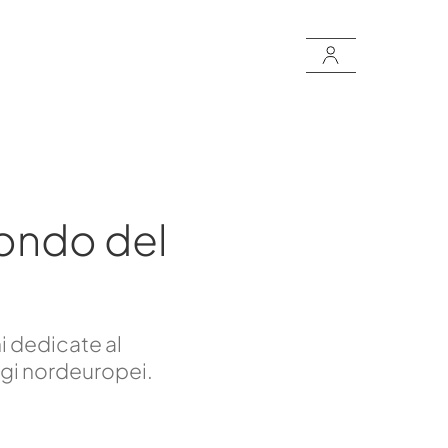
ondo del
i dedicate al
ggi nordeuropei.