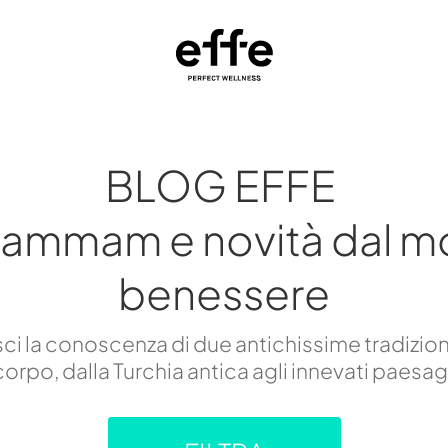
BLOG EFFE
hammam e novità dal m
benessere
i la conoscenza di due antichissime tradizion
orpo, dalla Turchia antica agli innevati paesa