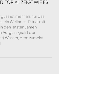
UTORIAL ZEIGT WIE ES
uss ist mehr als nur das
st ein Wellness-Ritual mit
in den letzten Jahren
m Aufguss gießt der
nt) Wasser, dem zumeist
]