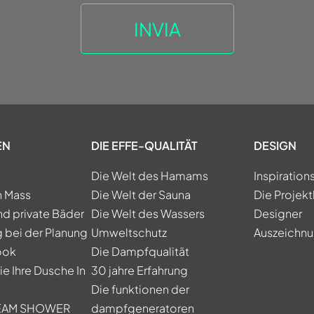
EN
DIE EFFE-QUALITÄT
DESIGN
Die Welt des Hamams
Inspiration
h Mass
Die Welt der Sauna
Die Projekt
nd private Bäder
Die Welt des Wassers
Designer
 bei der Planung
Umweltschutz
Auszeichn
ook
Die Dampfqualität
e Ihre Dusche In
30 jahre Erfahrung
Die funktionen der
TEAM SHOWER
dampfgeneratoren