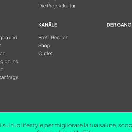
Die Projektkultur
KANÄLE
DER GANG 
ngen und
Profi-Bereich
t
Shop
ren
Outlet
g online
en
tanfrage
 sul tuo lifestyle per migliorare la tua salute, sc