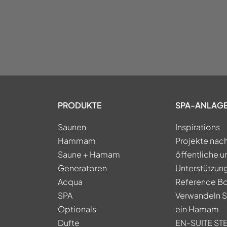
PRODUKTE
SPA-ANLAG
Saunen
Inspirations
Hammam
Projekte nac
Saune + Hamam
öffentliche u
Generatoren
Unterstützung
Acqua
Reference B
SPA
Verwandeln Si
Optionals
ein Hamam
Dufte
EN-SUITE S