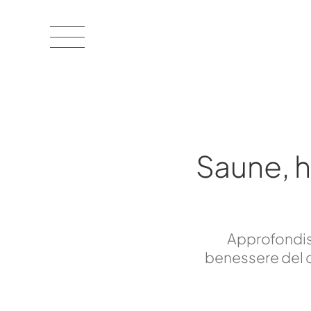
Saune, 
Approfondisc
benessere del c