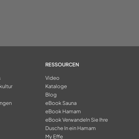
RESSOURCEN
s
Video
kultur
Kataloge
Blog
ungen
eBook Sauna
eBook Hamam
eBook Verwandeln Sie Ihre
Dusche In ein Hamam
My Effe