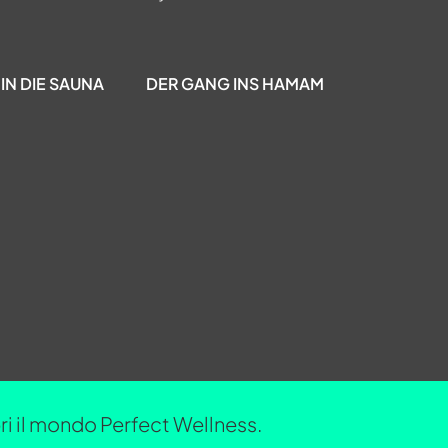
IN DIE SAUNA
DER GANG INS HAMAM
opri il mondo Perfect Wellness.