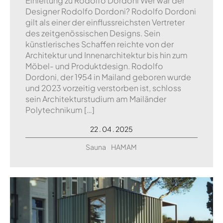
Einleitung zu Rodolfo Dordoni Wer war der
Designer Rodolfo Dordoni? Rodolfo Dordoni
gilt als einer der einflussreichsten Vertreter
des zeitgenössischen Designs. Sein
künstlerisches Schaffen reichte von der
Architektur und Innenarchitektur bis hin zum
Möbel- und Produktdesign. Rodolfo
Dordoni, der 1954 in Mailand geboren wurde
und 2023 vorzeitig verstorben ist, schloss
sein Architekturstudium am Mailänder
Polytechnikum […]
22 . 04 . 2025
Sauna
HAMAM