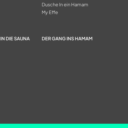
Dusche In ein Hamam
My Effe
IN DIE SAUNA
DER GANG INS HAMAM