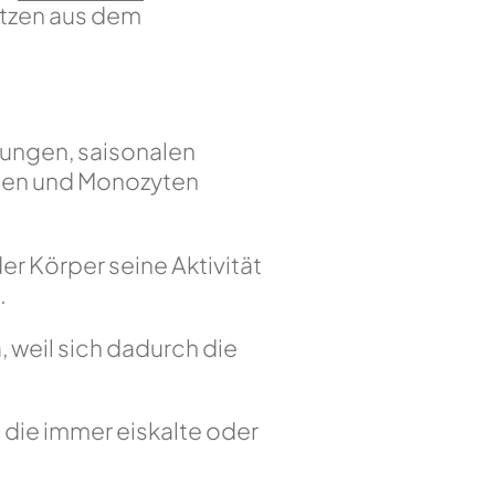
utzen aus dem
tungen, saisonalen
yten und Monozyten
er Körper seine Aktivität
.
, weil sich dadurch die
, die immer eiskalte oder