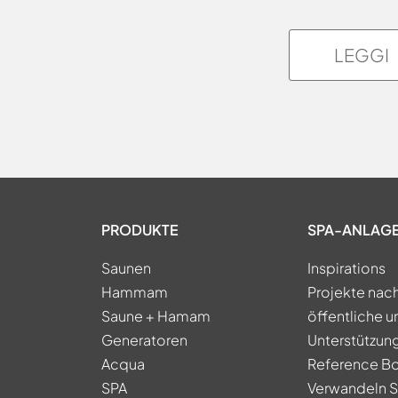
LEGGI
PRODUKTE
SPA-ANLAG
Saunen
Inspirations
Hammam
Projekte nac
Saune + Hamam
öffentliche u
Generatoren
Unterstützung
Acqua
Reference B
SPA
Verwandeln Si