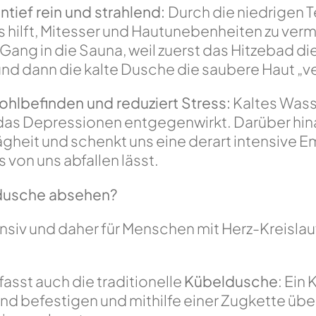
ntief rein und strahlend:
Durch die niedrigen 
s hilft, Mitesser und Hautunebenheiten zu ver
Gang in die Sauna, weil zuerst das Hitzebad di
und dann die kalte Dusche die saubere Haut „ve
ohlbefinden und reduziert Stress:
Kaltes Wass
das Depressionen entgegenwirkt. Darüber hinau
rägheit und schenkt uns eine derart intensive 
 von uns abfallen lässt.
ldusche absehen?
ensiv und daher für Menschen mit Herz-Kreisl
sst auch die traditionelle
Kübeldusche
: Ein
nd befestigen und mithilfe einer Zugkette übe