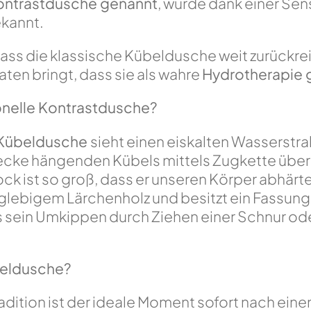
ontrastdusche genannt
, wurde dank einer Sensi
ekannt.
ass die klassische Kübeldusche weit zurückre
aten bringt, dass sie als wahre
Hydrotherapie g
ionelle Kontrastdusche?
Kübeldusche
sieht einen eiskalten Wasserstra
cke hängenden Kübels mittels Zugkette über 
 ist so groß, dass er unseren Körper abhärtet
nglebigem Lärchenholz und besitzt ein Fassu
s sein Umkippen durch Ziehen einer Schnur od
beldusche?
dition ist der ideale Moment sofort nach ein