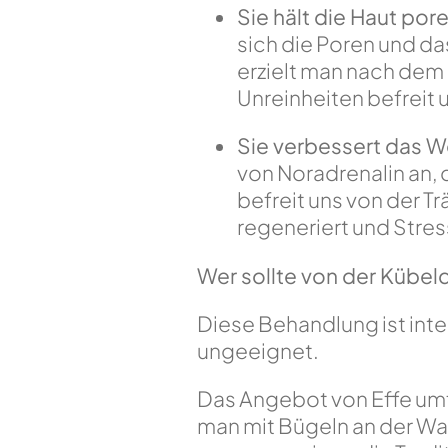
Sie hält die Haut pore
sich die Poren und da
erzielt man nach dem 
Unreinheiten befreit 
Sie verbessert das W
von Noradrenalin an, 
befreit uns von der T
regeneriert und Stress
Wer sollte von der Kübe
Diese Behandlung ist int
ungeeignet.
Das Angebot von Effe umfa
man mit Bügeln an der Wa