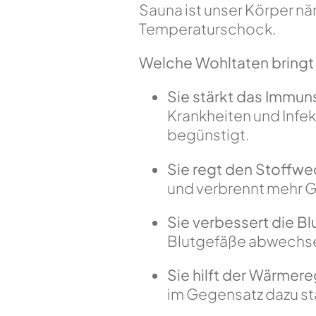
Sauna ist unser Körper nä
Temperaturschock.
Welche Wohltaten bringt
Sie stärkt das Immu
Krankheiten und Infe
begünstigt.
Sie regt den Stoffwe
und verbrennt mehr 
Sie verbessert die Blu
Blutgefäße abwechse
Sie hilft der Wärmere
im Gegensatz dazu s