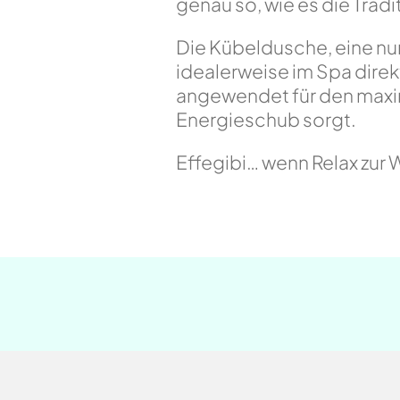
genau so, wie es die Tradi
Die Kübeldusche, eine n
idealerweise im Spa dire
angewendet für den max
Energieschub sorgt.
Effegibi… wenn Relax zur 