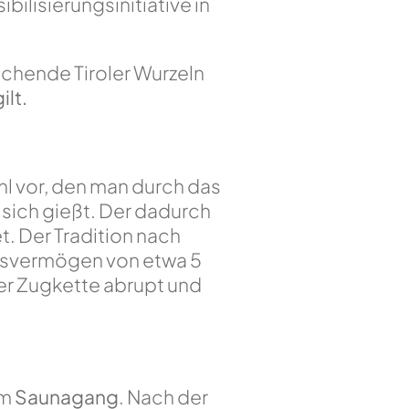
bilisierungsinitiative in
ichende Tiroler Wurzeln
ilt.
hl vor, den man durch das
sich gießt. Der dadurch
. Der Tradition nach
ngsvermögen von etwa 5
er Zugkette abrupt und
em
Saunagang
. Nach der