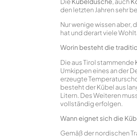
Die
Kübeldusche
, auch
K
den letzten Jahren sehr b
Nur wenige wissen aber, d
hat und derart viele Wohlt
Worin besteht die tradit
Die aus Tirol stammende
Umkippen eines an der De
erzeugte Temperaturschock
besteht der Kübel aus la
Litern. Des Weiteren mus
vollständig erfolgen.
Wann eignet sich die Kü
Gemäß der nordischen Tra