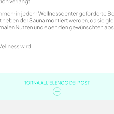
tion verlangt.
unmehr in jedem
Wellnesscenter
geforderte Be
kt neben
der Sauna montiert
werden, da sie gl
imalen Nutzen und eben den gewünschten ab
Wellness wird
TORNA ALL'ELENCO DEI POST