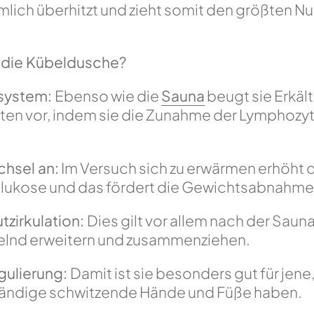
mlich überhitzt und zieht somit den größten N
 die Kübeldusche?
nsystem:
Ebenso wie die
Sauna
beugt sie Erkäl
kten vor, indem sie die Zunahme der Lymphoz
chsel an:
Im Versuch sich zu erwärmen erhöht d
Glukose und das fördert die Gewichtsabnahme
tzirkulation:
Dies gilt vor allem nach der Sauna
lnd erweitern und zusammenziehen.
gulierung:
Damit ist sie besonders gut für jene
tändige schwitzende Hände und Füße haben.