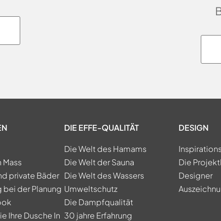
EN
DIE EFFE-QUALITÄT
DESIGN
Die Welt des Hamams
Inspiration
h Mass
Die Welt der Sauna
Die Projekt
nd private Bäder
Die Welt des Wassers
Designer
 bei der Planung
Umweltschutz
Auszeichn
ook
Die Dampfqualität
e Ihre Dusche In
30 jahre Erfahrung