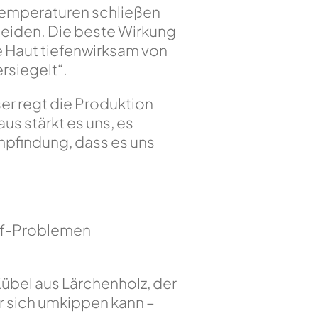
Temperaturen schließen
meiden. Die beste Wirkung
e Haut tiefenwirksam von
rsiegelt“.
er regt die Produktion
s stärkt es uns, es
Empfindung, dass es uns
auf-Problemen
 Kübel aus Lärchenholz, der
r sich umkippen kann –