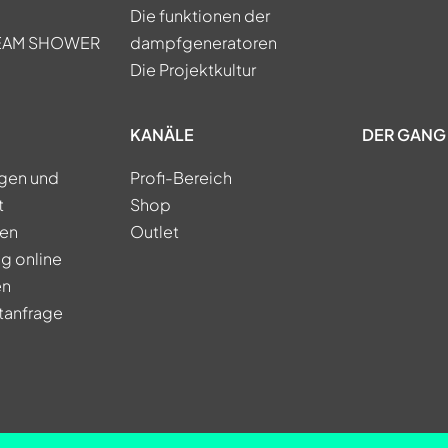
Die funktionen der
TEAM SHOWER
dampfgeneratoren
Die Projektkultur
KANÄLE
DER GANG 
ngen und
Profi-Bereich
t
Shop
ren
Outlet
g online
en
tanfrage