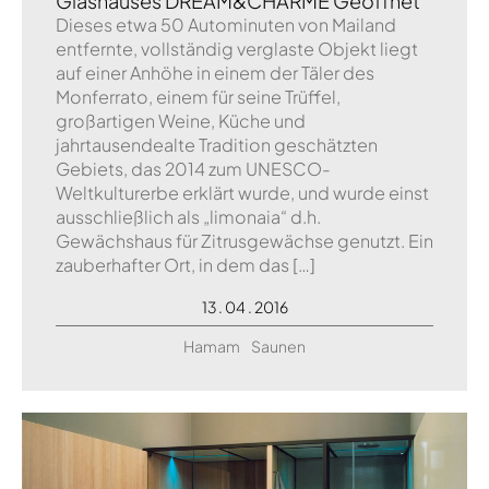
Glashauses DREAM&CHARME Geöffnet
Dieses etwa 50 Autominuten von Mailand
entfernte, vollständig verglaste Objekt liegt
auf einer Anhöhe in einem der Täler des
Monferrato, einem für seine Trüffel,
großartigen Weine, Küche und
jahrtausendealte Tradition geschätzten
Gebiets, das 2014 zum UNESCO-
Weltkulturerbe erklärt wurde, und wurde einst
ausschließlich als „limonaia“ d.h.
Gewächshaus für Zitrusgewächse genutzt. Ein
zauberhafter Ort, in dem das […]
13 . 04 . 2016
Hamam
Saunen