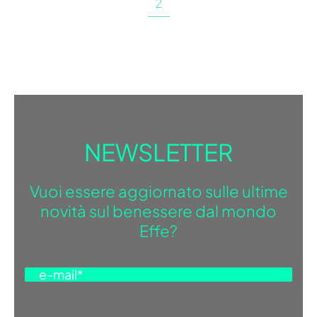
2
NEWSLETTER
Vuoi essere aggiornato sulle ultime
novità sul benessere dal mondo
Effe?