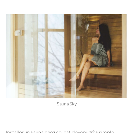
Sauna Sky
Installer un
sauna chez soi
est devenu
très simple