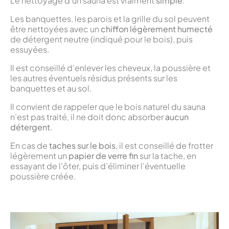
Le nettoyage d’un sauna est vraiment
simple
.
Les banquettes, les parois et la grille du sol peuvent
être nettoyées avec un
chiffon légèrement humecté
de détergent neutre (indiqué pour le bois), puis
essuyées.
Il est conseillé d’enlever les cheveux, la poussière et
les autres éventuels résidus présents sur les
banquettes et au sol.
Il convient de rappeler que le bois naturel du sauna
n’est pas traité, il ne doit donc absorber
aucun
détergent
.
En cas de
taches sur le bois
, il est conseillé de frotter
légèrement un
papier de verre fin
sur la tache, en
essayant de l’ôter, puis d’éliminer l’éventuelle
poussière créée.