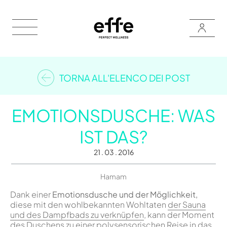
TORNA ALL'ELENCO DEI POST
EMOTIONSDUSCHE: WAS
IST DAS?
21 . 03 . 2016
Hamam
Dank einer
Emotionsdusche und der Möglichkeit,
diese mit den wohlbekannten Wohltaten
der Sauna
und des Dampfbads zu verknüpfen
, kann der Moment
des Duschens zu einer polysensorischen Reise in das