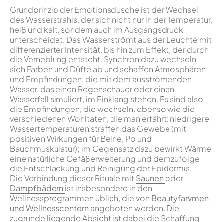
Grundprinzip der Emotionsdusche ist der Wechsel
des Wasserstrahls, der sich nicht nur in der Temperatur,
heiß und kalt, sondern auch im Ausgangsdruck
unterscheidet. Das Wasser strömt aus der Leuchte mit
differenzierter Intensität, bis hin zum Effekt, der durch
die Verneblung entsteht. Synchron dazu wechseln
sich Farben und Düfte ab und schaffen Atmosphären
und Empfindungen, die mit dem ausströmenden
Wasser, das einen Regenschauer oder einen
Wasserfall simuliert, im Einklang stehen. Es sind also
die Empfindungen, die wechseln, ebenso wie die
verschiedenen Wohltaten, die man erfährt: niedrigere
Wassertemperaturen straffen das Gewebe (mit
positiven Wirkungen für Beine, Po und
Bauchmuskulatur); im Gegensatz dazu bewirkt Wärme
eine natürliche Gefäßerweiterung und demzufolge
die Entschlackung und Reinigung der Epidermis.
Die Verbindung dieser Rituale mit
Saunen
oder
Dampfbädern
ist insbesondere in den
Wellnessprogrammen üblich, die von
Beautyfarvmen
und Wellnesscentern
angeboten werden. Die
zugrunde liegende Absicht ist dabei die Schaffung