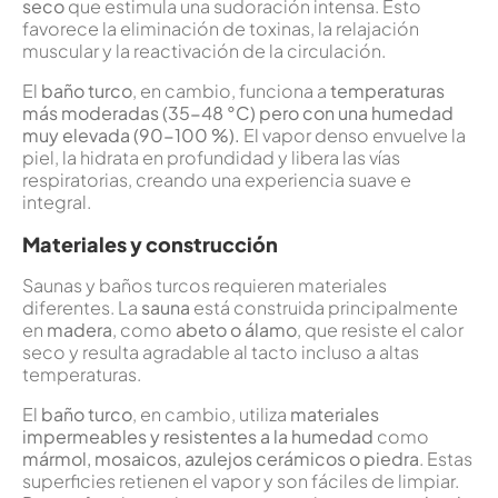
seco
que estimula una sudoración intensa. Esto
favorece la eliminación de toxinas, la relajación
muscular y la reactivación de la circulación.
El
baño turco
, en cambio, funciona a
temperaturas
más moderadas (35-48 °C) pero con una humedad
muy elevada (90-100 %).
El vapor denso envuelve la
piel, la hidrata en profundidad y libera las vías
respiratorias, creando una experiencia suave e
integral.
Materiales y construcción
Saunas y baños turcos requieren materiales
diferentes. La
sauna
está construida principalmente
en
madera
, como
abeto
o álamo
, que resiste el calor
seco y resulta agradable al tacto incluso a altas
temperaturas.
El
baño turco
, en cambio, utiliza
materiales
impermeables y resistentes a la humedad
como
mármol, mosaicos, azulejos cerámicos o piedra
. Estas
superficies retienen el vapor y son fáciles de limpiar.