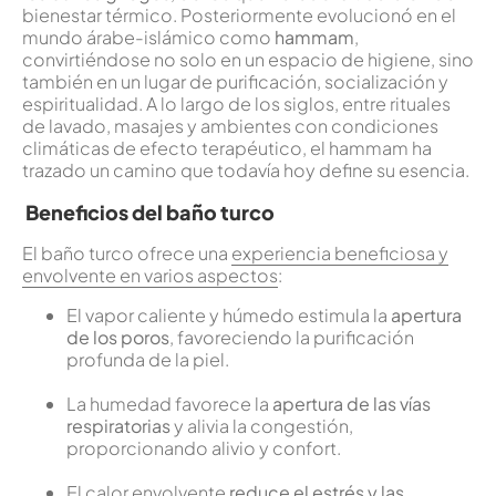
bienestar térmico. Posteriormente evolucionó en el
mundo árabe-islámico como
hammam
,
convirtiéndose no solo en un espacio de higiene, sino
también en un lugar de purificación, socialización y
espiritualidad. A lo largo de los siglos, entre rituales
de lavado, masajes y ambientes con condiciones
climáticas de efecto terapéutico, el hammam ha
trazado un camino que todavía hoy define su esencia.
Beneficios del baño turco
El baño turco ofrece una
experiencia beneficiosa y
envolvente en varios aspectos
:
El vapor caliente y húmedo estimula la
apertura
de los poros
, favoreciendo la purificación
profunda de la piel.
La humedad favorece la
apertura de las vías
respiratorias
y alivia la congestión,
proporcionando alivio y confort.
El calor envolvente
reduce el estrés y las