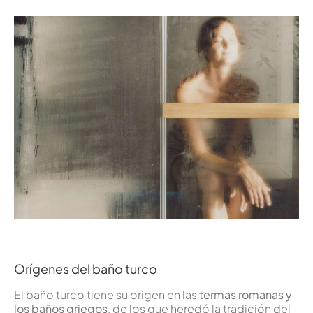
Orígenes del baño turco
El baño turco tiene su origen en las
termas romanas y
los baños griegos
, de los que heredó la tradición del