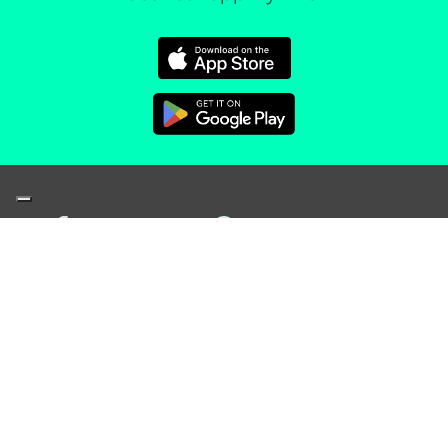
© 2026 Effegibi All Rights Reserved – P.I.
03914050400
Note legali
Privacy policy
Cookie policy
Credits
Your Privacy Choices
Notice at collection