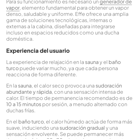
Para su funcionamiento es necesario un
generador de
vapor
, elemento fundamental para obtener un vapor
denso, saludable y uniforme. Effe ofrece una amplia
gama de soluciones tecnológicas, internas o
externas a la cabina, diseñadas para integrarse
incluso en espacios reducidos como una ducha
doméstica.
Experiencia del usuario
La experiencia de relajación en la
sauna
y el
baño
turco
puede variar mucho, ya que cada persona
reacciona de forma diferente.
En la
sauna
, el calor seco provoca una
sudoración
abundante y rápida
, con una sensación intensa de
calor. El tiempo de permanencia recomendado es de
10 a 15 minutos
por sesión, a menudo alternado con
duchas frías.
En el
baño turco
, el calor húmedo actúa de forma más
suave, induciendo una
sudoración gradual
y una
sensación envolvente. Se puede permanecer más