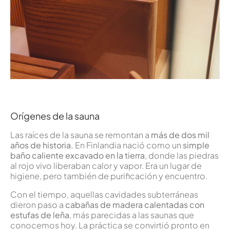
Orígenes de la sauna
Las raíces de la sauna se remontan a
más de dos mil
años de historia.
En Finlandia nació como un
simple
baño caliente excavado en la tierra
, donde las piedras
al rojo vivo liberaban calor y vapor. Era un lugar de
higiene, pero también de purificación y encuentro.
Con el tiempo, aquellas cavidades subterráneas
dieron paso a
cabañas de madera calentadas con
estufas de leña
, más parecidas a las saunas que
conocemos hoy. La práctica se convirtió pronto en