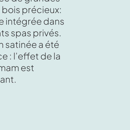
n bois précieux:
e intégrée dans
ts spas privés.
on satinée a été
 : l’effet de la
mmam est
ant.