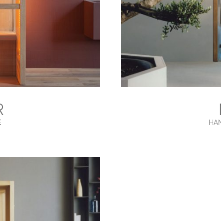
R
E
HA