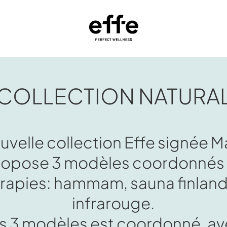
COLLECTION NATURA
ouvelle collection Effe signée 
propose 3 modèles coordonnés 
apies: hammam, sauna finland
infrarouge.
es 3 modèles est coordonné, a