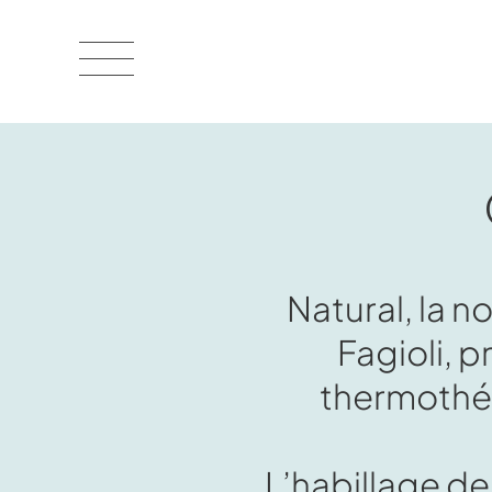
Natural, la n
Fagioli, 
thermothér
L’habillage d