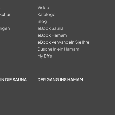
s
Video
kultur
Kataloge
Blog
ungen
eBook Sauna
eBook Hamam
eBook Verwandeln Sie Ihre
Dusche In ein Hamam
My Effe
IN DIE SAUNA
DER GANG INS HAMAM