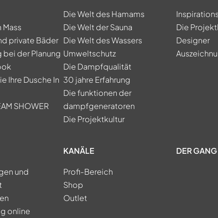
Die Welt des Hamams
Inspiration
h Mass
Die Welt der Sauna
Die Projekt
nd private Bäder
Die Welt des Wassers
Designer
 bei der Planung
Umweltschutz
Auszeichn
ook
Die Dampfqualität
e Ihre Dusche In
30 jahre Erfahrung
Die funktionen der
TEAM SHOWER
dampfgeneratoren
Die Projektkultur
KANÄLE
DER GANG 
ngen und
Profi-Bereich
t
Shop
ren
Outlet
g online