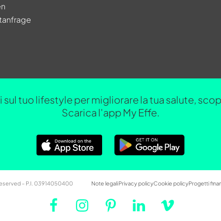
en
tanfrage
 sul tuo lifestyle per migliorare la tua salute, sc
Scarica l'app My Effe.
 Reserved – P.I. 03914050400
Note legali
Privacy policy
Cookie policy
Progetti finan