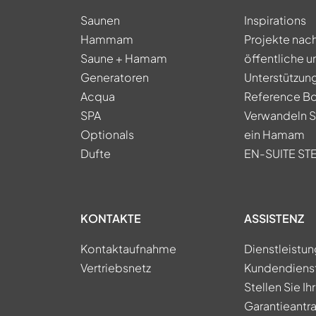
Saunen
Inspirations
Hammam
Projekte nac
Saune + Hamam
öffentliche u
Generatoren
Unterstützung
Acqua
Reference B
SPA
Verwandeln Si
Optionals
ein Hamam
Dufte
EN-SUITE S
KONTAKTE
ASSISTENZ
Kontaktaufnahme
Dienstleistu
Vertriebsnetz
Kundendiens
Stellen Sie Ih
Garantieantra