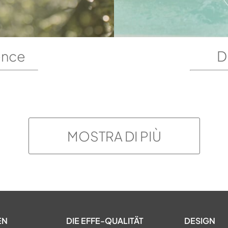
ence
D
MOSTRA DI PIÙ
EN
DIE EFFE-QUALITÄT
DESIGN