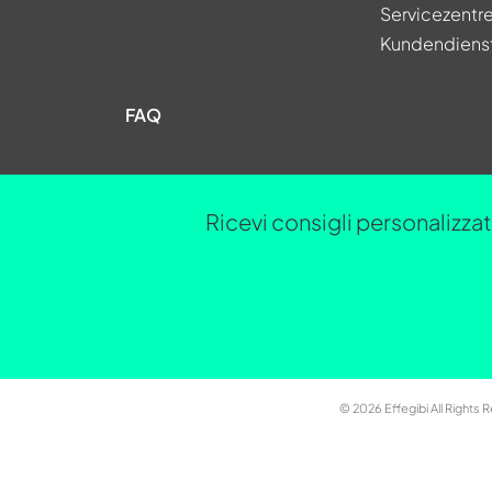
Servicezentr
Kundendiens
FAQ
Ricevi consigli personalizzati
© 2026 Effegibi All Rights