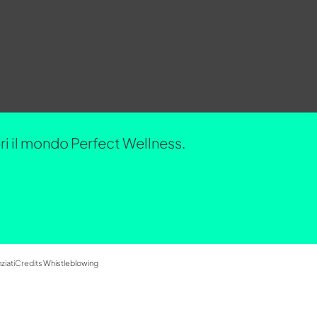
opri il mondo Perfect Wellness.
ziati
Credits
Whistleblowing