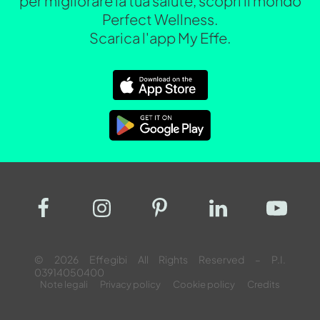
per migliorare la tua salute, scopri il mondo
Perfect Wellness.
Scarica l'app My Effe.
© 2026 Effegibi All Rights Reserved – P.I.
03914050400
Note legali
Privacy policy
Cookie policy
Credits