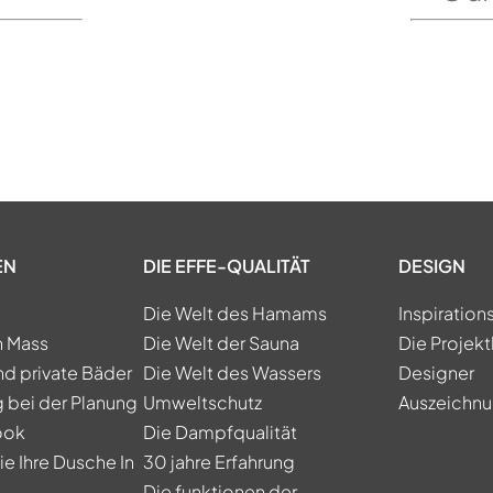
EN
DIE EFFE-QUALITÄT
DESIGN
Die Welt des Hamams
Inspiration
h Mass
Die Welt der Sauna
Die Projekt
nd private Bäder
Die Welt des Wassers
Designer
 bei der Planung
Umweltschutz
Auszeichn
ook
Die Dampfqualität
e Ihre Dusche In
30 jahre Erfahrung
Die funktionen der