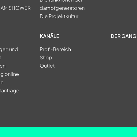
TEAM SHOWER
dampfgeneratoren
Die Projektkultur
KANÄLE
DER GANG 
ngen und
Profi-Bereich
t
Shop
ren
Outlet
g online
en
tanfrage