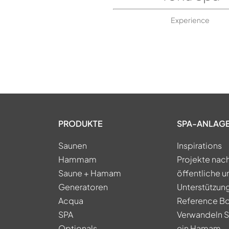
Experience
PRODUKTE
SPA-ANLAG
Saunen
Inspirations
Hammam
Projekte nac
Saune + Hamam
öffentliche u
Generatoren
Unterstützung
Acqua
Reference B
SPA
Verwandeln Si
Optionals
ein Hamam