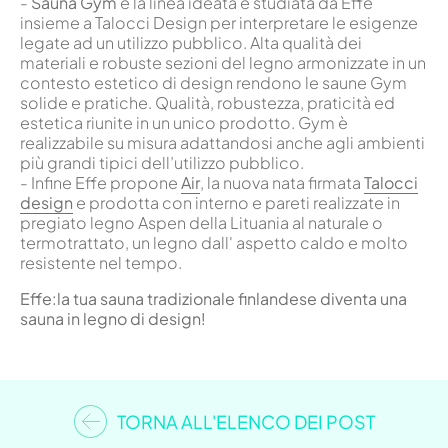
-
Sauna Gym
è la linea ideata e studiata da Effe
insieme a Talocci Design per interpretare le esigenze
legate ad un utilizzo pubblico. Alta qualità dei
materiali e robuste sezioni del legno armonizzate in un
contesto estetico di design rendono le saune Gym
solide e pratiche. Qualità, robustezza, praticità ed
estetica riunite in un unico prodotto. Gym è
realizzabile su misura adattandosi anche agli ambienti
più grandi tipici dell’utilizzo pubblico.
- Infine Effe propone
Air
, la nuova nata firmata
Talocci
design
e prodotta con interno e pareti realizzate in
pregiato legno Aspen della Lituania al naturale o
termotrattato, un legno dall' aspetto caldo e molto
resistente nel tempo.
Effe:la tua sauna tradizionale finlandese diventa una
sauna in legno di design!
TORNA ALL'ELENCO DEI POST