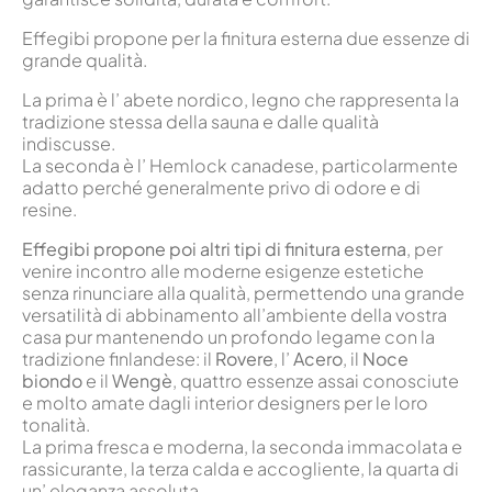
Effegibi propone per la finitura esterna due essenze di
grande qualità.
La prima è l’ abete nordico, legno che rappresenta la
tradizione stessa della sauna e dalle qualità
indiscusse.
La seconda è l’ Hemlock canadese, particolarmente
adatto perché generalmente privo di odore e di
resine.
Effegibi propone poi altri tipi di finitura esterna
, per
venire incontro alle moderne esigenze estetiche
senza rinunciare alla qualità, permettendo una grande
versatilità di abbinamento all’ambiente della vostra
casa pur mantenendo un profondo legame con la
tradizione finlandese: il
Rovere
, l’
Acero
, il
Noce
biondo
e il
Wengè
, quattro essenze assai conosciute
e molto amate dagli interior designers per le loro
tonalità.
La prima fresca e moderna, la seconda immacolata e
rassicurante, la terza calda e accogliente, la quarta di
un’ eleganza assoluta.