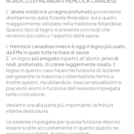
NORDICO DI FINLANDIA
e
HEMLOCK CANADESE
.
L’
abete nordico è un legno profumato
proveniente
direttamente dalle foreste finlandesi, ed è quello
maggiormente utilizzato nella tradizione finlandese.
Questo tipo di legno si presenta con nodi che
rendono più rustico l’aspetto della sauna.
L’
Hemlock canadese invece è oggi il legno più usato
da Effe in quasi tutte le linee di saune
.
E’ un legno
più pregiato
rispetto all’abete,
privo di
nodi
,
profumato
, di
colore leggermente rosato
. Il
legno in questo caso ha anche funzione di isolante
per garantire la massima coibentazione termica.
Inoltre questo, riscaldandosi, rilascia naturalissimi e
piacevoli aromi in funzione dell’essenza impiegata
nella costruzione.
Veniamo ora alla parte più importante: la finitura
interna della sauna.
Le essenze impiegate per questa funzione devono
essere scelte accuratamente in quanto questo ne
garantisce solidità, durata e comfort.