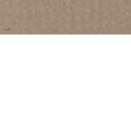
SIÈGES ET BANQUETTES
Effe a projeté et développé une large
gamme de sièges et banquettes sur
mesure. Une collection conçue pour
compléter l’espace hammam avec des
matériaux de la plus haute qualité, pour une
plus grande facilité d’entretien et une
durabilité exceptionnelle dans le temps.
TÉLÉCHARGER LA BROCHURE SUR LES BANCS
ET LES SIÈGES