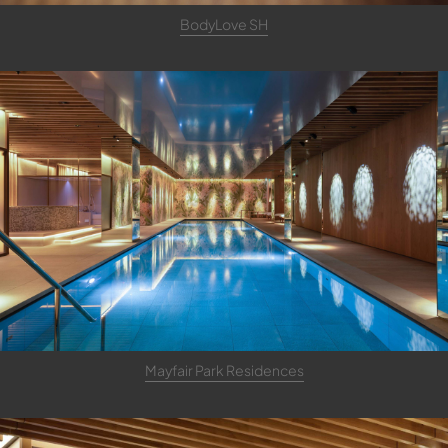
BodyLove SH
Mayfair Park Residences