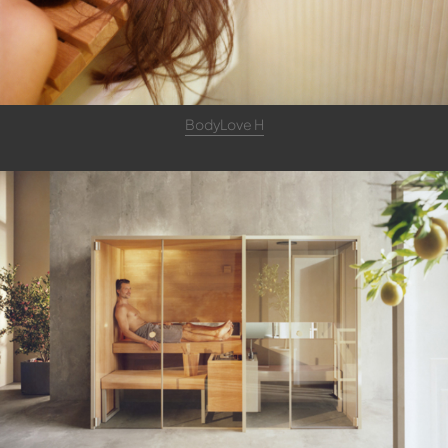
BodyLove H