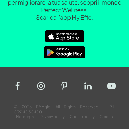
per migliorare la tua salute, scopri il mondo
Perfect Wellness.
Scarica l'app My Effe.
© 2026 Effegibi All Rights Reserved – P.I.
03914050400
Note legali
Privacy policy
Cookie policy
Credits