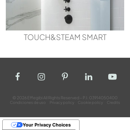
TOUCH&STEAM SMART
© 2026 Effegibi All Rights Reserved – P.I. 03914050400
Condiciones de uso
Privacy policy
Cookie policy
Credits
Your Privacy Choices