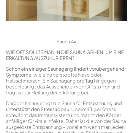
Sauna Air
WIE OFT SOLLTE MAN IN DIE SAUNA GEHEN, UM EINE
ERKÄLTUNG AUSZUKURIEREN?
Schon ein einziger Saunagang lindert vorübergehend
Symptome
, wie eine verstopfte Nase oder
Halsschmerzen.
Ein Saunagang pro Tag
hingegen
beschleunigt das Ausscheiden von Giftstoffen und
trägt so zur Heilung der Erkältung bei.
Darüber hinaus sorgt die Sauna für
Entspannung und
unterstützt den Stressabbau
. Übermäßiger Stress
schwächt das Immunsystem und macht den Körper
anfälliger für virale Infekte. Daher ist die von der Sauna
ausgelöste Entspannung – vor allem wenn man jeden
Tag in die Sauna geht – hilfreich, um Erkältungen und