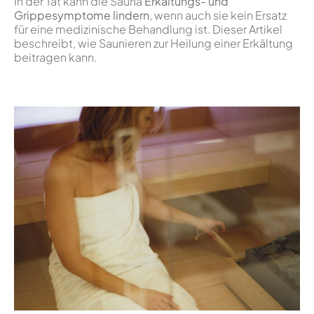
In der Tat kann die Sauna
Erkältungs- und
Grippesymptome lindern
, wenn auch sie kein Ersatz
für eine medizinische Behandlung ist. Dieser Artikel
beschreibt, wie Saunieren zur Heilung einer Erkältung
beitragen kann.