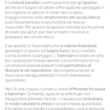
E la
lista di benefici
continua anche per gli
sportivi
,
anche se il bagno di calore offre qualche vantaggio in
più rispetto al vapore. Il caldo secco aiuta
maggiormente nello
smaltimento dell’acido lattico
,
poiché penetra più in profondità nei tessuti
muscolari. Per questo la sauna è indicata anche prima
di praticare sport, per decontrarre i muscoli e
prepararli allo sforzo fisico.
E se questo ci fa pensare che la
cabina finlandese
guadagni un punto sul
bagno turco
, ecco svelato
come avviene il pareggio. L’
hammam
è infatti un vero
toccasana per la respirazione. La combinazione tra
umidità ed essenze balsamiche
permettono di
liberare le vie respiratorie
, decongestionando le
mucose e salvaguardando il nostro benessere
quotidiano.
Ma c’è una cosa su cui non ci sono
differenze fra sauna
e hammam
. Entrambi, specie se effettuati con
frequenza e alternati fra loro, ci aiutano a
combattere
in modo naturale lo stress
e la stanchezza quotidiana.
E lo fanno in un modo così equilibrato, così in armonia