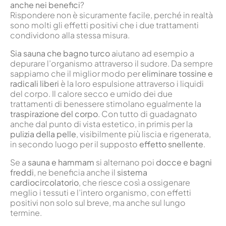
anche nei benefici
?
Rispondere non è sicuramente facile, perché in realtà
sono molti gli effetti positivi che i due trattamenti
condividono alla stessa misura.
Sia sauna che bagno turco
aiutano ad esempio a
depurare l’organismo attraverso il sudore. Da sempre
sappiamo che il miglior modo per
eliminare tossine e
radicali liberi
è la loro espulsione attraverso i liquidi
del corpo. Il calore secco e umido dei due
trattamenti di benessere stimolano egualmente la
traspirazione del corpo
. Con tutto di guadagnato
anche dal punto di vista estetico, in primis per la
pulizia della pelle
, visibilmente più liscia e rigenerata,
in secondo luogo per il supposto
effetto snellente
.
Se a
sauna e hammam
si alternano poi
docce e bagni
freddi
, ne beneficia anche il
sistema
cardiocircolatorio
, che riesce così a ossigenare
meglio i tessuti e l’intero organismo, con effetti
positivi non solo sul breve, ma anche sul lungo
termine.