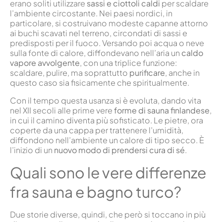
erano soliti utilizzare
sassi e ciottoli caldi
per scaldare
l’ambiente circostante. Nei paesi nordici, in
particolare, si costruivano modeste capanne attorno
ai buchi scavati nel terreno, circondati di sassi e
predisposti per il fuoco. Versando poi acqua o neve
sulla fonte di calore, diffondevano nell’aria un
caldo
vapore avvolgente
, con una triplice funzione:
scaldare, pulire, ma soprattutto
purificare
, anche in
questo caso sia fisicamente che spiritualmente.
Con il tempo questa usanza si è evoluta, dando vita
nel XII secoli alle prime vere
forme di sauna finlandese
,
in cui il camino diventa più sofisticato. Le pietre, ora
coperte da una cappa per trattenere l’umidità,
diffondono nell’ambiente un calore di tipo secco. È
l’inizio di un
nuovo modo di prendersi cura di sé
.
Quali sono le vere differenze
fra sauna e bagno turco?
Due storie diverse, quindi, che però si toccano in più