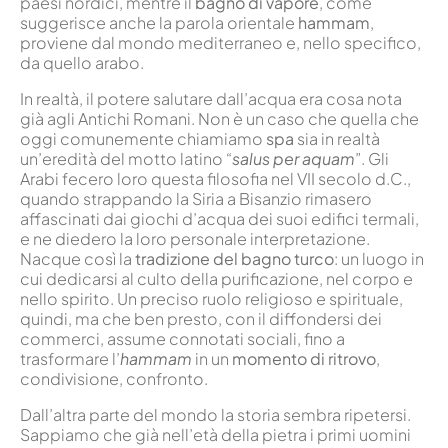
paesi nordici, mentre il
bagno di vapore
, come
suggerisce anche la parola orientale
hammam
,
proviene dal mondo mediterraneo e, nello specifico,
da quello arabo.
In realtà, il potere salutare dall’acqua era cosa nota
già agli Antichi Romani. Non è un caso che quella che
oggi comunemente chiamiamo
spa
sia in realtà
un’eredità del motto latino “
salus per aquam
”. Gli
Arabi fecero loro questa filosofia nel VII secolo d.C.,
quando strappando la Siria a Bisanzio rimasero
affascinati dai giochi d’acqua dei suoi edifici termali,
e ne diedero la loro personale interpretazione.
Nacque così la
tradizione del bagno turco
: un luogo in
cui dedicarsi al culto della purificazione, nel corpo e
nello spirito. Un preciso ruolo religioso e spirituale,
quindi, ma che ben presto, con il diffondersi dei
commerci, assume connotati sociali, fino a
trasformare l’
hammam
in un
momento di ritrovo
,
condivisione, confronto.
Dall’altra parte del mondo la storia sembra ripetersi.
Sappiamo che già nell’età della pietra i primi uomini