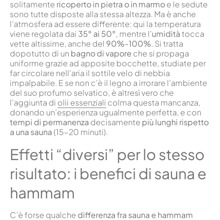
solitamente
ricoperto in pietra o in marmo
e le sedute
sono tutte disposte alla stessa altezza. Ma è anche
l’atmosfera ad essere differente: qui la temperatura
viene regolata dai
35° ai 50°
, mentre l’
umidità
tocca
vette altissime, anche del
90%-100%
. Si tratta
dopotutto di un
bagno di vapore
che si propaga
uniforme grazie ad apposite bocchette, studiate per
far circolare nell’aria il sottile velo di nebbia
impalpabile. E se non c’è il legno a irrorare l’ambiente
del suo profumo selvatico, è altresì vero che
l’aggiunta di
olii essenziali
colma questa mancanza,
donando un’esperienza ugualmente perfetta, e con
tempi di permanenza
decisamente
più lunghi rispetto
a una sauna
(15-20 minuti).
Effetti “diversi” per lo stesso
risultato: i benefici di sauna e
hammam
C’è forse qualche
differenza fra sauna e hammam