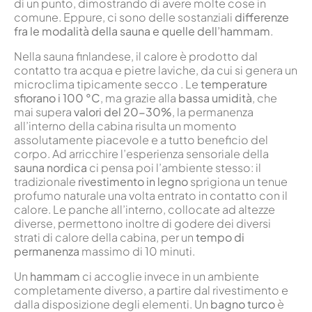
di un punto, dimostrando di avere molte cose in
comune. Eppure, ci sono delle sostanziali
differenze
fra le modalità della sauna e quelle dell’hammam
.
Nella sauna finlandese, il calore è prodotto dal
contatto tra acqua e pietre laviche, da cui si genera un
microclima tipicamente secco . Le
temperature
sfiorano i 100 °C
, ma grazie alla
bassa umidità
, che
mai supera
valori del 20-30%
, la permanenza
all’interno della cabina risulta un momento
assolutamente piacevole e a tutto beneficio del
corpo. Ad arricchire l’esperienza sensoriale della
sauna nordica
ci pensa poi l’ambiente stesso: il
tradizionale
rivestimento in legno
sprigiona un tenue
profumo naturale una volta entrato in contatto con il
calore. Le panche all’interno, collocate ad altezze
diverse, permettono inoltre di godere dei diversi
strati di calore della cabina, per un
tempo di
permanenza
massimo di 10 minuti.
Un
hammam
ci accoglie invece in un ambiente
completamente diverso, a partire dal rivestimento e
dalla disposizione degli elementi. Un
bagno turco
è