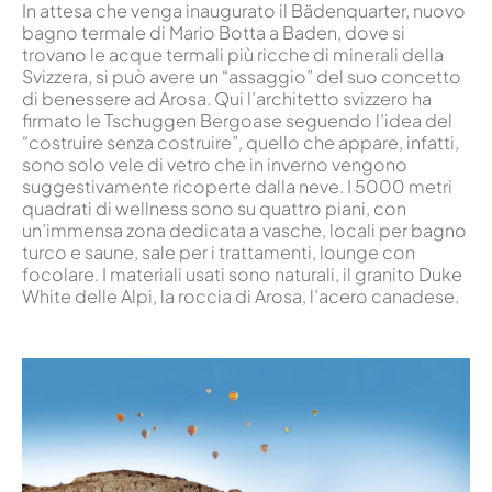
In attesa che venga inaugurato il Bädenquarter, nuovo
bagno termale di Mario Botta a Baden, dove si
trovano le acque termali più ricche di minerali della
Svizzera, si può avere un “assaggio” del suo concetto
di benessere ad Arosa. Qui l’architetto svizzero ha
firmato le Tschuggen Bergoase seguendo l’idea del
“costruire senza costruire”, quello che appare, infatti,
sono solo vele di vetro che in inverno vengono
suggestivamente ricoperte dalla neve. I 5000 metri
quadrati di wellness sono su quattro piani, con
un’immensa zona dedicata a vasche, locali per bagno
turco e saune, sale per i trattamenti, lounge con
focolare. I materiali usati sono naturali, il granito Duke
White delle Alpi, la roccia di Arosa, l’acero canadese.