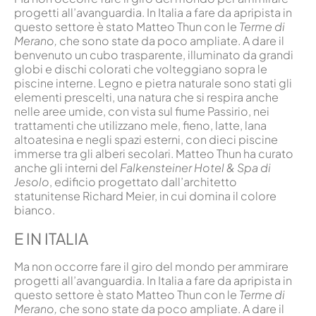
progetti all’avanguardia. In Italia a fare da apripista in
questo settore è stato Matteo Thun con le
Terme di
Merano,
che sono state da poco ampliate. A dare il
benvenuto un cubo trasparente, illuminato da grandi
globi e dischi colorati che volteggiano sopra le
piscine interne. Legno e pietra naturale sono stati gli
elementi prescelti, una natura che si respira anche
nelle aree umide, con vista sul fiume Passirio, nei
trattamenti che utilizzano mele, fieno, latte, lana
altoatesina e negli spazi esterni, con dieci piscine
immerse tra gli alberi secolari. Matteo Thun ha curato
anche gli interni del
Falkensteiner Hotel & Spa di
Jesolo
, edificio progettato dall’architetto
statunitense Richard Meier, in cui domina il colore
bianco.
E IN ITALIA
Ma non occorre fare il giro del mondo per ammirare
progetti all’avanguardia. In Italia a fare da apripista in
questo settore è stato Matteo Thun con le
Terme di
Merano,
che sono state da poco ampliate. A dare il