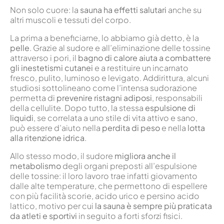
Non solo cuore: la
sauna ha effetti salutari
anche su
altri muscoli e tessuti del corpo.
La prima a beneficiarne, lo abbiamo già detto, è la
pelle
. Grazie al sudore e all’eliminazione delle tossine
attraverso i pori, il
bagno di calore aiuta a combattere
gli inestetismi cutanei
e a restituire un incarnato
fresco, pulito, luminoso e levigato. Addirittura, alcuni
studiosi sottolineano come l’intensa sudorazione
permetta di
prevenire ristagni adiposi
, responsabili
della cellulite. Dopo tutto, la stessa
espulsione di
liquidi
, se correlata a uno stile di vita attivo e sano,
può essere d’aiuto nella
perdita di peso
e nella
lotta
alla ritenzione idrica
.
Allo stesso modo, il sudore
migliora anche il
metabolismo
degli organi preposti all’espulsione
delle tossine: il loro lavoro trae infatti giovamento
dalle alte temperature, che permettono di espellere
con più facilità scorie, acido urico e persino acido
lattico, motivo per cui
la sauna è sempre più praticata
da atleti e sportivi
in seguito a forti sforzi fisici.