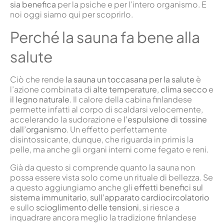
sia benefica
per la psiche e per l’intero organismo. E
noi oggi siamo qui per scoprirlo.
Perché la sauna fa bene alla
salute
Ciò che rende
la sauna un toccasana per la salute
è
l’azione combinata di
alte temperature
,
clima secco
e
il legno naturale
. Il calore della cabina finlandese
permette infatti al corpo di scaldarsi velocemente,
accelerando la sudorazione e
l’espulsione di tossine
dall’organismo
. Un effetto perfettamente
disintossicante, dunque, che riguarda in primis la
pelle, ma anche gli organi interni come fegato e reni.
Già da questo si comprende quanto la sauna non
possa essere vista solo come un rituale di bellezza. Se
a questo aggiungiamo anche gli
effetti benefici sul
sistema immunitario
,
sull’apparato cardiocircolatorio
e sullo
scioglimento delle tensioni
, si riesce a
inquadrare ancora meglio la tradizione finlandese