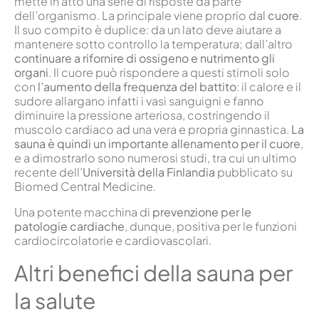
mette in atto una serie di risposte da parte
dell’organismo. La principale viene proprio dal
cuore
.
Il suo compito è duplice: da un lato deve aiutare a
mantenere sotto controllo la temperatura; dall’altro
continuare a rifornire di ossigeno e nutrimento gli
organi
. Il cuore può rispondere a questi stimoli solo
con
l’aumento della frequenza del battito
: il calore e il
sudore allargano infatti i vasi sanguigni e fanno
diminuire la pressione arteriosa, costringendo il
muscolo cardiaco ad una vera e propria ginnastica.
La
sauna è quindi un importante allenamento per il cuore
,
e a dimostrarlo sono numerosi studi, tra cui un ultimo
recente dell’
Università della Finlandia
pubblicato su
Biomed Central Medicine.
Una potente macchina di
prevenzione per le
patologie cardiache
, dunque, positiva per le funzioni
cardiocircolatorie e cardiovascolari.
Altri benefici della sauna per
la salute