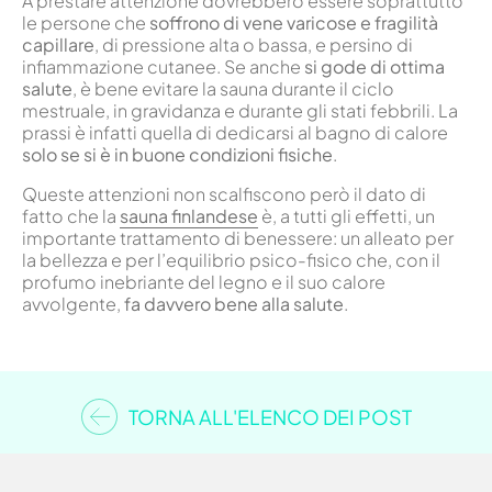
A prestare attenzione dovrebbero essere soprattutto
le persone che
soffrono di vene varicose e fragilità
capillare
, di pressione alta o bassa, e persino di
infiammazione cutanee. Se anche
si gode di ottima
salute
, è bene evitare la sauna durante il ciclo
mestruale, in gravidanza e durante gli stati febbrili. La
prassi è infatti quella di dedicarsi al bagno di calore
solo se si è in buone condizioni fisiche
.
Queste attenzioni non scalfiscono però il dato di
fatto che la
sauna finlandese
è, a tutti gli effetti, un
importante trattamento di benessere: un alleato per
la bellezza e per l’equilibrio psico-fisico che, con il
profumo inebriante del legno e il suo calore
avvolgente,
fa davvero bene alla salute
.
TORNA ALL'ELENCO DEI POST