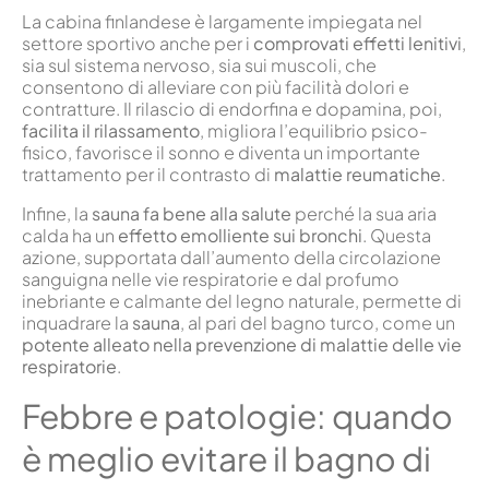
La cabina finlandese è largamente impiegata nel
settore sportivo anche per i
comprovati effetti lenitivi
,
sia sul sistema nervoso, sia sui muscoli, che
consentono di alleviare con più facilità dolori e
contratture. Il rilascio di endorfina e dopamina, poi,
facilita il rilassamento
, migliora l’equilibrio psico-
fisico, favorisce il sonno e diventa un importante
trattamento per il contrasto di
malattie reumatiche
.
Infine, la
sauna fa bene alla salute
perché la sua aria
calda ha un
effetto emolliente sui bronchi
. Questa
azione, supportata dall’aumento della circolazione
sanguigna nelle vie respiratorie e dal profumo
inebriante e calmante del legno naturale, permette di
inquadrare la
sauna
, al pari del bagno turco, come un
potente alleato nella prevenzione di malattie delle vie
respiratorie
.
Febbre e patologie: quando
è meglio evitare il bagno di